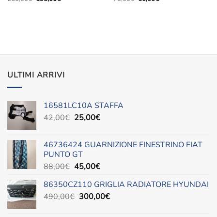
prezzo
prezzo
prezzo
prezzo
originale
attuale
originale
attuale
era:
è:
era:
è:
260,00€.
195,00€.
70,00€.
60,00€.
ULTIMI ARRIVI
16581LC10A STAFFA
Il
Il
42,00
€
25,00
€
prezzo
prezzo
originale
attuale
46736424 GUARNIZIONE FINESTRINO FIAT
era:
è:
PUNTO GT
42,00€.
25,00€.
Il
Il
88,00
€
45,00
€
prezzo
prezzo
86350CZ110 GRIGLIA RADIATORE HYUNDAI
originale
attuale
Il
Il
490,00
€
era:
300,00
è:
€
prezzo
prezzo
88,00€.
45,00€.
originale
attuale