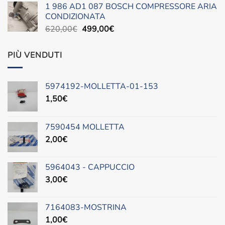
1 986 AD1 087 BOSCH COMPRESSORE ARIA
era:
è:
CONDIZIONATA
490,00€.
300,00€.
Il
Il
620,00
€
499,00
€
prezzo
prezzo
originale
attuale
PIÙ VENDUTI
era:
è:
620,00€.
499,00€.
5974192-MOLLETTA-01-153
1,50
€
7590454 MOLLETTA
2,00
€
5964043 - CAPPUCCIO
3,00
€
7164083-MOSTRINA
1,00
€