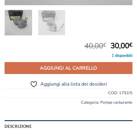
Il
Il
40,00
30,00
€
€
prezzo
p
1 disponibili
original
a
era:
è
AGGIUNGI AL CARRELLO
40,00€.
3
Aggiungi alla lista dei desideri
COD:
1792/5
Categoria:
Pompe carburante
DESCRIZIONE