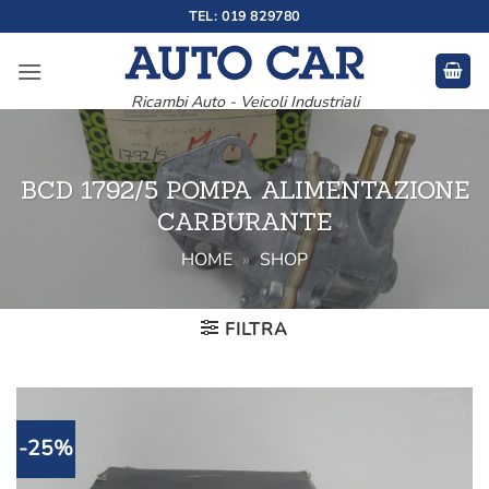
Salta
TEL: 019 829780
ai
contenuti
Ricambi Auto - Veicoli Industriali
BCD 1792/5 POMPA ALIMENTAZIONE
CARBURANTE
HOME
»
SHOP
FILTRA
-25%
Aggiungi
alla lista