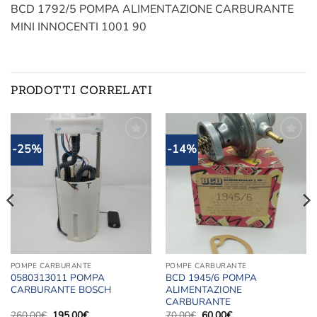
BCD 1792/5 POMPA ALIMENTAZIONE CARBURANTE
MINI INNOCENTI 1001 90
PRODOTTI CORRELATI
-25%
-14%
Aggiungi
Aggiungi
alla lista
alla lista
dei
dei
desideri
desideri
POMPE CARBURANTE
POMPE CARBURANTE
0580313011 POMPA
BCD 1945/6 POMPA
CARBURANTE BOSCH
ALIMENTAZIONE
CARBURANTE
Il
Il
Il
Il
260,00
€
195,00
€
70,00
€
60,00
€