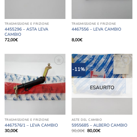
TRASMISSIONE E FRIZIONE
TRASMISSIONE E FRIZIONE
4455296 – ASTA LEVA
4467556 – LEVA CAMBIO
CAMBIO
72,00
€
8,00
€
-11%
Aggiungi
Aggiungi
alla lista
alla lista
dei
dei
desideri
desideri
ESAURITO
TRASMISSIONE E FRIZIONE
ASTE DEL CAMBIO
4467576/1 – LEVA CAMBIO
5955685 – ALBERO CAMBIO
Il
Il
30,00
€
90,00
€
80,00
€
prezzo
prezzo