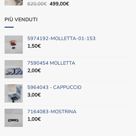
Il
Il
620,00
€
499,00
€
prezzo
prezzo
originale
attuale
PIÙ VENDUTI
era:
è:
620,00€.
499,00€.
5974192-MOLLETTA-01-153
1,50
€
7590454 MOLLETTA
2,00
€
5964043 - CAPPUCCIO
3,00
€
7164083-MOSTRINA
1,00
€