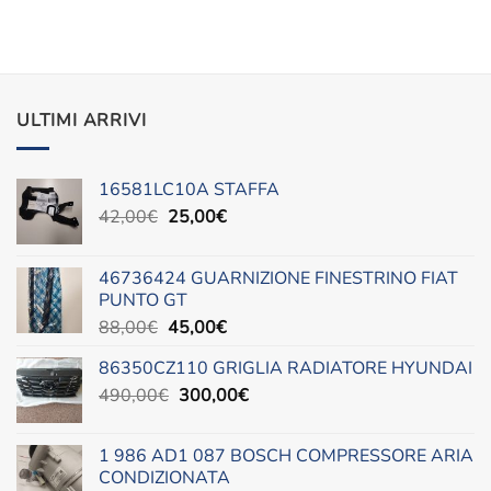
prezzo
prezzo
originale
attuale
era:
è:
90,00€.
51,00€.
ULTIMI ARRIVI
16581LC10A STAFFA
Il
Il
42,00
€
25,00
€
prezzo
prezzo
originale
attuale
46736424 GUARNIZIONE FINESTRINO FIAT
era:
è:
PUNTO GT
42,00€.
25,00€.
Il
Il
88,00
€
45,00
€
prezzo
prezzo
86350CZ110 GRIGLIA RADIATORE HYUNDAI
originale
attuale
Il
Il
490,00
€
era:
300,00
è:
€
prezzo
prezzo
88,00€.
45,00€.
originale
attuale
1 986 AD1 087 BOSCH COMPRESSORE ARIA
era:
è:
CONDIZIONATA
490,00€.
300,00€.