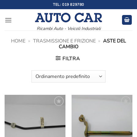
Salta
TEL: 019 829780
ai
contenuti
Ricambi Auto - Veicoli Industriali
HOME
»
TRASMISSIONE E FRIZIONE
»
ASTE DEL
CAMBIO
FILTRA
Aggiungi
Aggiungi
alla lista
alla lista
dei
dei
desideri
desideri