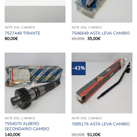
ASTE DEL CAMBIO
ASTE DEL CAMBIO
7527448 TIRANTE
7546649 ASTA LEVA CAMBIO
Il
Il
80,00
€
40,00
€
35,00
€
prezzo
prezzo
originale
attuale
era:
è:
40,00€.
35,00€.
-43%
Aggiungi
Aggiungi
alla lista
alla lista
dei
dei
desideri
desideri
ASTE DEL CAMBIO
ASTE DEL CAMBIO
7554070 ALBERO
7685176 ASTA LEVA CAMBIO
SECONDARIO CAMBIO
Il
Il
140,00
€
90,00
€
51,00
€