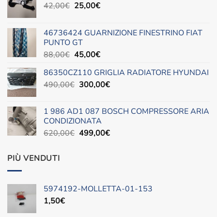
Il
Il
42,00
€
25,00
€
prezzo
prezzo
originale
attuale
46736424 GUARNIZIONE FINESTRINO FIAT
era:
è:
PUNTO GT
42,00€.
25,00€.
Il
Il
88,00
€
45,00
€
prezzo
prezzo
86350CZ110 GRIGLIA RADIATORE HYUNDAI
originale
attuale
Il
Il
490,00
€
era:
300,00
è:
€
prezzo
prezzo
88,00€.
45,00€.
originale
attuale
1 986 AD1 087 BOSCH COMPRESSORE ARIA
era:
è:
CONDIZIONATA
490,00€.
300,00€.
Il
Il
620,00
€
499,00
€
prezzo
prezzo
originale
attuale
PIÙ VENDUTI
era:
è:
620,00€.
499,00€.
5974192-MOLLETTA-01-153
1,50
€