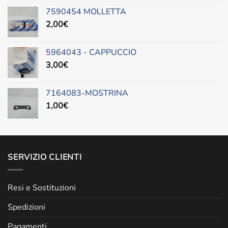
7590454 MOLLETTA
2,00
€
5964043 - CAPPUCCIO
3,00
€
7164083-MOSTRINA
1,00
€
SERVIZIO CLIENTI
Resi e Sostituzioni
Spedizioni
Pagamenti