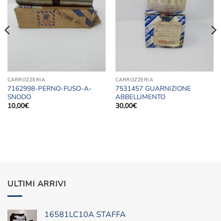
alla lista
alla lista
dei
dei
desideri
desideri
CARROZZERIA
CARROZZERIA
7162998-PERNO-FUSO-A-
7531457 GUARNIZIONE
SNODO
ABBELLIMENTO
10,00
€
30,00
€
ULTIMI ARRIVI
16581LC10A STAFFA