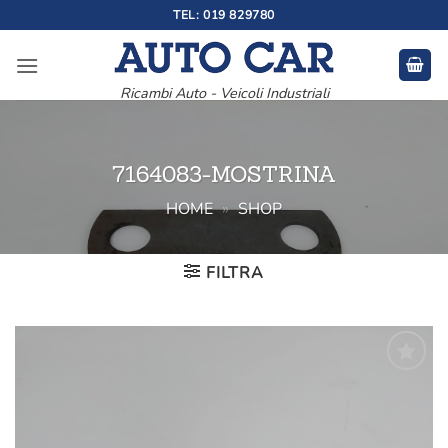
Salta
TEL: 019 829780
ai
contenuti
Ricambi Auto - Veicoli Industriali
7164083-MOSTRINA
HOME
»
SHOP
FILTRA
Aggiungi
alla lista
dei
desideri