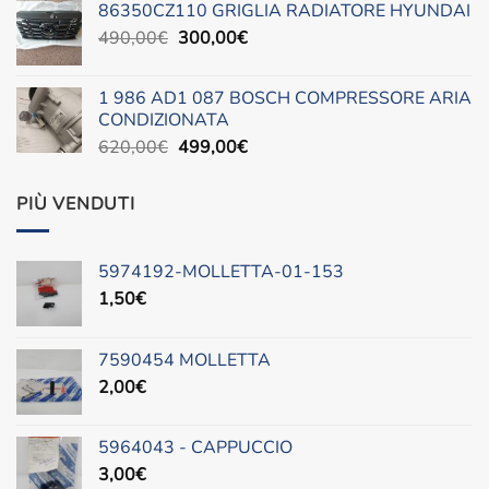
86350CZ110 GRIGLIA RADIATORE HYUNDAI
originale
attuale
Il
Il
490,00
€
era:
300,00
è:
€
prezzo
prezzo
88,00€.
45,00€.
originale
attuale
1 986 AD1 087 BOSCH COMPRESSORE ARIA
era:
è:
CONDIZIONATA
490,00€.
300,00€.
Il
Il
620,00
€
499,00
€
prezzo
prezzo
originale
attuale
PIÙ VENDUTI
era:
è:
620,00€.
499,00€.
5974192-MOLLETTA-01-153
1,50
€
7590454 MOLLETTA
2,00
€
5964043 - CAPPUCCIO
3,00
€