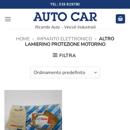
Salta
TEL: 019 829780
ai
contenuti
Ricambi Auto - Veicoli Industriali
HOME
»
IMPIANTO ELETTRONICO
»
ALTRO
LAMIERINO PROTEZIONE MOTORINO
FILTRA
Aggiungi
alla lista
dei
desideri