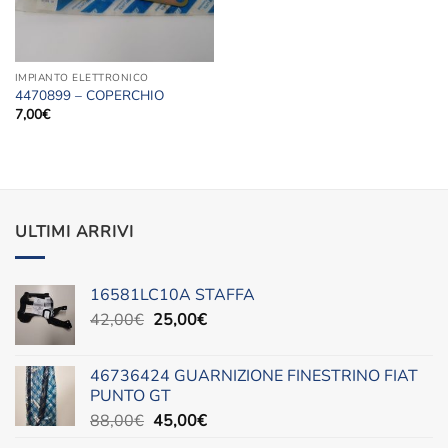
IMPIANTO ELETTRONICO
4470899 – COPERCHIO
7,00
€
ULTIMI ARRIVI
16581LC10A STAFFA
Il
Il
42,00
€
25,00
€
prezzo
prezzo
originale
attuale
46736424 GUARNIZIONE FINESTRINO FIAT
era:
è:
PUNTO GT
42,00€.
25,00€.
Il
Il
88,00
€
45,00
€
prezzo
prezzo