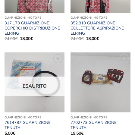
GUARNIZIONI MOTORE
GUARNIZIONI MOTORE
317.170 GUARNIZIONE
352.810 GUARNIZIONE
COPERCHIO DISTRIBUZIONE
COLLETTORE ASPIRAZIONE
ELRING
ELRING
Il
Il
Il
Il
24,00
€
18,00
€
24,00
€
18,00
€
prezzo
prezzo
prezzo
prezzo
originale
attuale
originale
attuale
era:
è:
era:
è:
24,00€.
18,00€.
24,00€.
18,00€.
Aggiungi
Aggiungi
alla lista
alla lista
dei
dei
desideri
desideri
ESAURITO
GUARNIZIONI MOTORE
GUARNIZIONI MOTORE
7614787 GUARNIZIONE
7702773 GUARNIZIONE
TENUTA
TENUTA
5,00
€
19,50
€