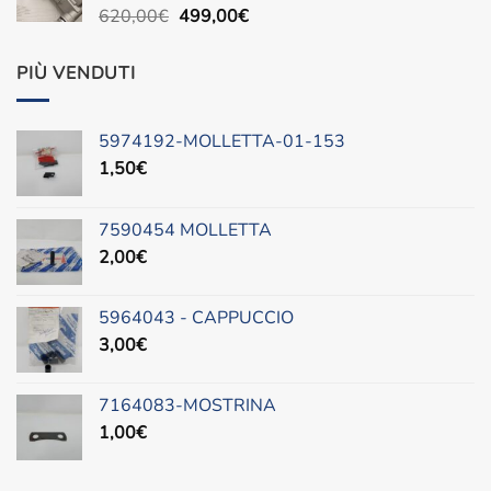
Il
Il
620,00
€
499,00
€
prezzo
prezzo
originale
attuale
PIÙ VENDUTI
era:
è:
620,00€.
499,00€.
5974192-MOLLETTA-01-153
1,50
€
7590454 MOLLETTA
2,00
€
5964043 - CAPPUCCIO
3,00
€
7164083-MOSTRINA
1,00
€