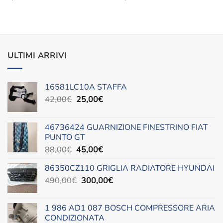
ULTIMI ARRIVI
16581LC10A STAFFA
Il
Il
42,00
€
25,00
€
prezzo
prezzo
originale
attuale
46736424 GUARNIZIONE FINESTRINO FIAT
era:
è:
PUNTO GT
42,00€.
25,00€.
Il
Il
88,00
€
45,00
€
prezzo
prezzo
86350CZ110 GRIGLIA RADIATORE HYUNDAI
originale
attuale
Il
Il
490,00
€
era:
300,00
è:
€
prezzo
prezzo
88,00€.
45,00€.
originale
attuale
1 986 AD1 087 BOSCH COMPRESSORE ARIA
era:
è:
CONDIZIONATA
490,00€.
300,00€.