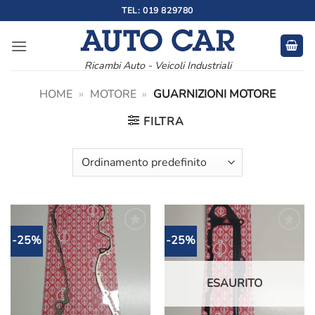
Salta
TEL: 019 829780
ai
contenuti
Ricambi Auto - Veicoli Industriali
HOME
»
MOTORE
»
GUARNIZIONI MOTORE
FILTRA
-25%
-25%
Aggiungi
Aggiungi
alla lista
alla lista
dei
dei
desideri
desideri
ESAURITO