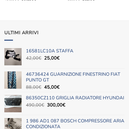
prezzo
prezzo
prezzo
prezzo
originale
attuale
originale
attuale
era:
è:
era:
è:
490,00€.
300,00€.
13,00€.
10,00€.
ULTIMI ARRIVI
16581LC10A STAFFA
Il
Il
42,00
€
25,00
€
prezzo
prezzo
originale
attuale
46736424 GUARNIZIONE FINESTRINO FIAT
era:
è:
PUNTO GT
42,00€.
25,00€.
Il
Il
88,00
€
45,00
€
prezzo
prezzo
86350CZ110 GRIGLIA RADIATORE HYUNDAI
originale
attuale
Il
Il
490,00
€
era:
300,00
è:
€
prezzo
prezzo
88,00€.
45,00€.
originale
attuale
1 986 AD1 087 BOSCH COMPRESSORE ARIA
era:
è:
CONDIZIONATA
490,00€.
300,00€.