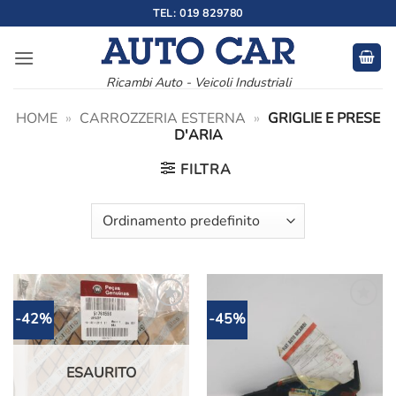
Salta
TEL: 019 829780
ai
contenuti
Ricambi Auto - Veicoli Industriali
HOME
»
CARROZZERIA ESTERNA
»
GRIGLIE E PRESE
D'ARIA
FILTRA
-42%
-45%
Aggiungi
Aggiungi
alla lista
alla lista
dei
dei
desideri
desideri
ESAURITO