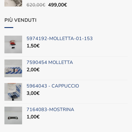
Il
Il
620,00
€
499,00
€
prezzo
prezzo
originale
attuale
PIÙ VENDUTI
era:
è:
620,00€.
499,00€.
5974192-MOLLETTA-01-153
1,50
€
7590454 MOLLETTA
2,00
€
5964043 - CAPPUCCIO
3,00
€
7164083-MOSTRINA
1,00
€