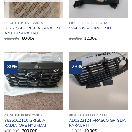
GRIGLIE E PRESE D'ARIA
GRIGLIE E PRESE D'ARIA
51761558 GRIGLIA PARAURTI
5966639 – SUPPORTO
ANT DESTRA FIAT
Il
Il
Il
Il
103,00
€
60,00
€
22,00
€
12,00
€
prezzo
prezzo
prezzo
prezzo
originale
attuale
originale
attuale
era:
è:
era:
è:
103,00€.
60,00€.
22,00€.
12,00€.
-39%
-23%
Aggiungi
Aggiungi
alla lista
alla lista
dei
dei
desideri
desideri
GRIGLIE E PRESE D'ARIA
GRIGLIE E PRESE D'ARIA
86350CZ110 GRIGLIA
AD0322124 PRASCO GRIGLIA
RADIATORE HYUNDAI
PARAURTI
Il
Il
Il
Il
490,00
€
300,00
€
13,00
€
10,00
€