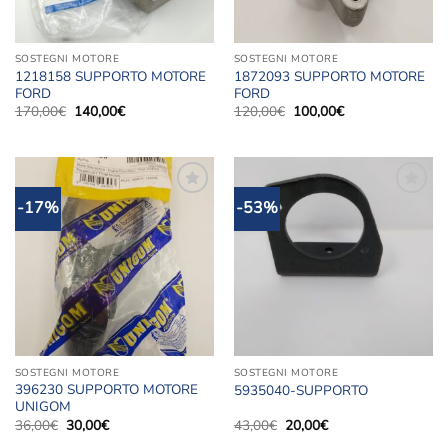
SOSTEGNI MOTORE
SOSTEGNI MOTORE
1218158 SUPPORTO MOTORE
1872093 SUPPORTO MOTORE
FORD
FORD
Il
Il
Il
Il
170,00
€
140,00
€
120,00
€
100,00
€
prezzo
prezzo
prezzo
prezzo
originale
attuale
originale
attuale
era:
è:
era:
è:
170,00€.
140,00€.
120,00€.
100,00€.
-17%
-53%
Aggiungi
Aggiungi
alla lista
alla lista
dei
dei
desideri
desideri
SOSTEGNI MOTORE
SOSTEGNI MOTORE
396230 SUPPORTO MOTORE
5935040-SUPPORTO
UNIGOM
Il
Il
Il
Il
36,00
€
30,00
€
43,00
€
20,00
€
prezzo
prezzo
prezzo
prezzo