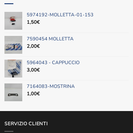
620,00€.
499,00€.
5974192-MOLLETTA-01-153
1,50
€
7590454 MOLLETTA
2,00
€
5964043 - CAPPUCCIO
3,00
€
7164083-MOSTRINA
1,00
€
SERVIZIO CLIENTI