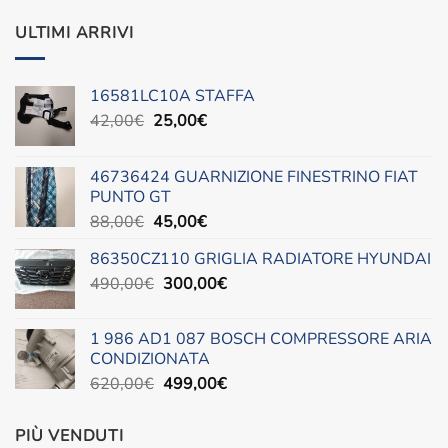
ULTIMI ARRIVI
16581LC10A STAFFA
Il
Il
42,00
€
25,00
€
prezzo
prezzo
originale
attuale
46736424 GUARNIZIONE FINESTRINO FIAT
era:
è:
PUNTO GT
42,00€.
25,00€.
Il
Il
88,00
€
45,00
€
prezzo
prezzo
86350CZ110 GRIGLIA RADIATORE HYUNDAI
originale
attuale
Il
Il
490,00
€
era:
300,00
è:
€
prezzo
prezzo
88,00€.
45,00€.
originale
attuale
1 986 AD1 087 BOSCH COMPRESSORE ARIA
era:
è:
CONDIZIONATA
490,00€.
300,00€.
Il
Il
620,00
€
499,00
€
prezzo
prezzo
originale
attuale
PIÙ VENDUTI
era:
è: