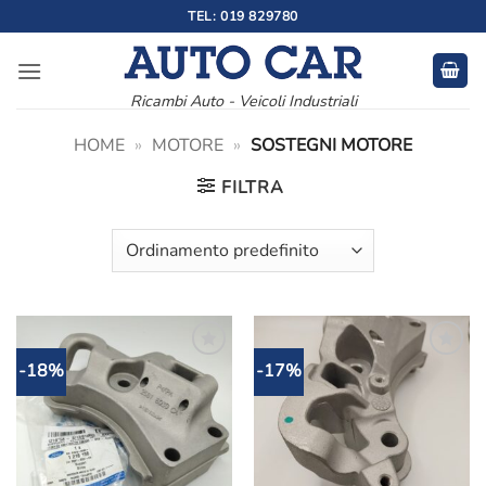
Salta
TEL: 019 829780
ai
contenuti
Ricambi Auto - Veicoli Industriali
HOME
»
MOTORE
»
SOSTEGNI MOTORE
FILTRA
-18%
-17%
Aggiungi
Aggiungi
alla lista
alla lista
dei
dei
desideri
desideri