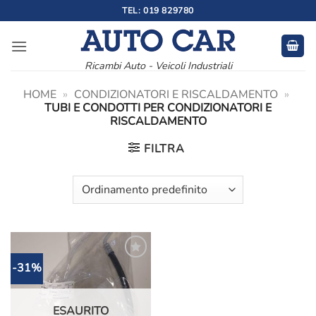
Salta
TEL: 019 829780
ai
contenuti
Ricambi Auto - Veicoli Industriali
HOME
»
CONDIZIONATORI E RISCALDAMENTO
»
TUBI E CONDOTTI PER CONDIZIONATORI E
RISCALDAMENTO
FILTRA
-31%
Aggiungi
alla lista
dei
desideri
ESAURITO