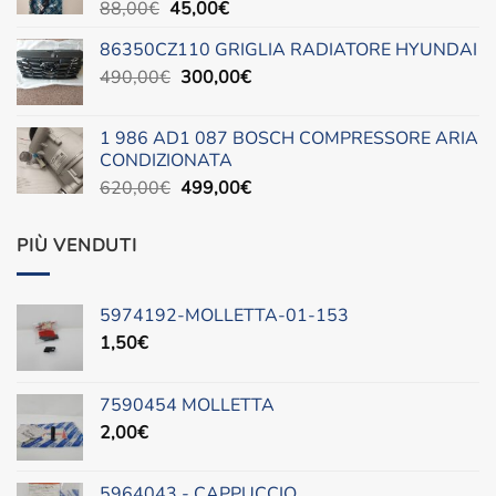
Il
Il
88,00
€
45,00
€
prezzo
prezzo
86350CZ110 GRIGLIA RADIATORE HYUNDAI
originale
attuale
Il
Il
490,00
€
era:
300,00
è:
€
prezzo
prezzo
88,00€.
45,00€.
originale
attuale
1 986 AD1 087 BOSCH COMPRESSORE ARIA
era:
è:
CONDIZIONATA
490,00€.
300,00€.
Il
Il
620,00
€
499,00
€
prezzo
prezzo
originale
attuale
PIÙ VENDUTI
era:
è:
620,00€.
499,00€.
5974192-MOLLETTA-01-153
1,50
€
7590454 MOLLETTA
2,00
€
5964043 - CAPPUCCIO