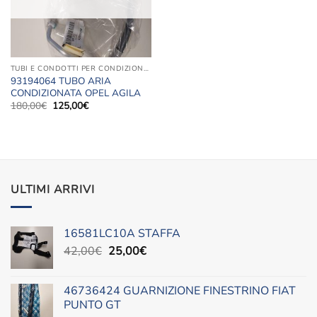
TUBI E CONDOTTI PER CONDIZIONATORI E RISCALDAMENTO
93194064 TUBO ARIA
CONDIZIONATA OPEL AGILA
Il
Il
180,00
€
125,00
€
prezzo
prezzo
originale
attuale
era:
è:
180,00€.
125,00€.
ULTIMI ARRIVI
16581LC10A STAFFA
Il
Il
42,00
€
25,00
€
prezzo
prezzo
originale
attuale
46736424 GUARNIZIONE FINESTRINO FIAT
era:
è:
PUNTO GT
42,00€.
25,00€.