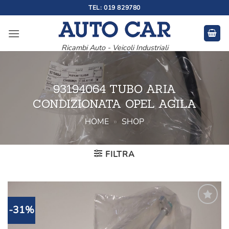
Salta
TEL: 019 829780
ai
contenuti
Ricambi Auto - Veicoli Industriali
93194064 TUBO ARIA
CONDIZIONATA OPEL AGILA
HOME
»
SHOP
FILTRA
-31%
Aggiungi
alla lista