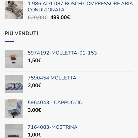
1 986 AD1 087 BOSCH COMPRESSORE ARIA
era:
è:
CONDIZIONATA
490,00€.
300,00€.
Il
Il
620,00
€
499,00
€
prezzo
prezzo
originale
attuale
PIÙ VENDUTI
era:
è:
620,00€.
499,00€.
5974192-MOLLETTA-01-153
1,50
€
7590454 MOLLETTA
2,00
€
5964043 - CAPPUCCIO
3,00
€
7164083-MOSTRINA
1,00
€