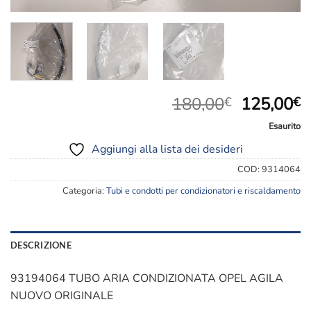
Il
Il
180,00
125,00
€
€
prezzo
p
Esaurito
originale
a
Aggiungi alla lista dei desideri
era:
è
180,00€.
1
COD:
9314064
Categoria:
Tubi e condotti per condizionatori e riscaldamento
DESCRIZIONE
93194064 TUBO ARIA CONDIZIONATA OPEL AGILA
NUOVO ORIGINALE