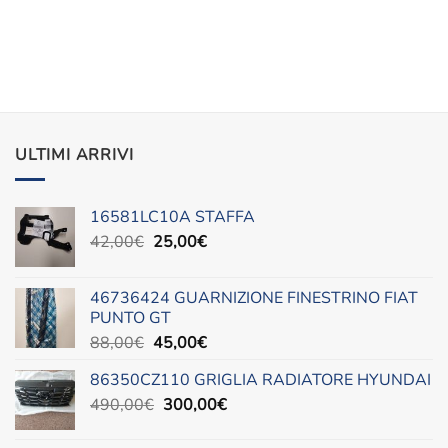
ULTIMI ARRIVI
16581LC10A STAFFA
Il
Il
42,00
€
25,00
€
prezzo
prezzo
originale
attuale
46736424 GUARNIZIONE FINESTRINO FIAT
era:
è:
PUNTO GT
42,00€.
25,00€.
Il
Il
88,00
€
45,00
€
prezzo
prezzo
86350CZ110 GRIGLIA RADIATORE HYUNDAI
originale
attuale
Il
Il
490,00
€
era:
300,00
è:
€
prezzo
prezzo
88,00€.
45,00€.
originale
attuale