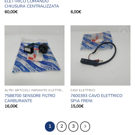
ELETTRICO COMANDO
CHIUSURA CENTRALIZZATA
60,00
€
6,00
€
Aggiungi
Aggiungi
alla lista
alla lista
dei
dei
desideri
desideri
ALTRI ARTICOLI IMPIANTO ELETTRICO
CAVI ELETTRICI
7588700 SENSORE FILTRO
7600393 CAVO ELETTRICO
CARBURANTE
SPIA FRENI
16,00
€
15,00
€
1
2
3