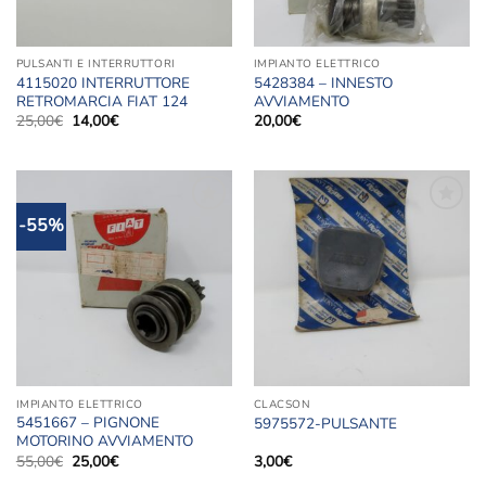
PULSANTI E INTERRUTTORI
IMPIANTO ELETTRICO
4115020 INTERRUTTORE
5428384 – INNESTO
RETROMARCIA FIAT 124
AVVIAMENTO
Il
Il
25,00
€
14,00
€
20,00
€
prezzo
prezzo
originale
attuale
era:
è:
25,00€.
14,00€.
-55%
Aggiungi
Aggiungi
alla lista
alla lista
dei
dei
desideri
desideri
IMPIANTO ELETTRICO
CLACSON
5451667 – PIGNONE
5975572-PULSANTE
MOTORINO AVVIAMENTO
Il
Il
55,00
€
25,00
€
3,00
€
prezzo
prezzo