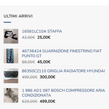
ULTIMI ARRIVI
16581LC10A STAFFA
Il
Il
42,00
€
25,00
€
prezzo
prezzo
originale
attuale
46736424 GUARNIZIONE FINESTRINO FIAT
era:
è:
PUNTO GT
42,00€.
25,00€.
Il
Il
88,00
€
45,00
€
prezzo
prezzo
86350CZ110 GRIGLIA RADIATORE HYUNDAI
originale
attuale
Il
Il
490,00
€
era:
300,00
è:
€
prezzo
prezzo
88,00€.
45,00€.
originale
attuale
1 986 AD1 087 BOSCH COMPRESSORE ARIA
era:
è:
CONDIZIONATA
490,00€.
300,00€.
Il
Il
620,00
€
499,00
€
prezzo
prezzo