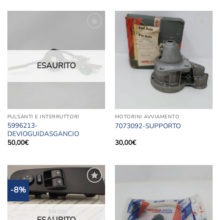
originale
attuale
era:
è:
55,00€.
25,00€.
Aggiungi
Aggiungi
alla lista
alla lista
dei
dei
desideri
desideri
ESAURITO
PULSANTI E INTERRUTTORI
MOTORINI AVVIAMENTO
5996213-
7073092-SUPPORTO
DEVIOGUIDASGANCIO
50,00
€
30,00
€
-8%
Aggiungi
Aggiungi
alla lista
alla lista
dei
dei
desideri
desideri
ESAURITO