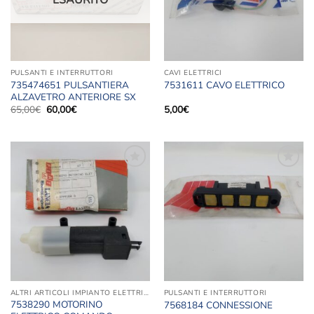
PULSANTI E INTERRUTTORI
CAVI ELETTRICI
735474651 PULSANTIERA
7531611 CAVO ELETTRICO
ALZAVETRO ANTERIORE SX
Il
Il
65,00
€
60,00
€
5,00
€
prezzo
prezzo
originale
attuale
era:
è:
65,00€.
60,00€.
Aggiungi
Aggiungi
alla lista
alla lista
dei
dei
desideri
desideri
ALTRI ARTICOLI IMPIANTO ELETTRICO
PULSANTI E INTERRUTTORI
7538290 MOTORINO
7568184 CONNESSIONE