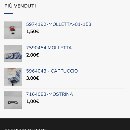
originale
attuale
PIÙ VENDUTI
era:
è:
620,00€.
499,00€.
5974192-MOLLETTA-01-153
1,50
€
7590454 MOLLETTA
2,00
€
5964043 - CAPPUCCIO
3,00
€
7164083-MOSTRINA
1,00
€