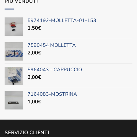
PIÙ VENDUTI
era:
è:
620,00€.
499,00€.
5974192-MOLLETTA-01-153
1,50
€
7590454 MOLLETTA
2,00
€
5964043 - CAPPUCCIO
3,00
€
7164083-MOSTRINA
1,00
€
SERVIZIO CLIENTI