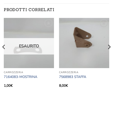
PRODOTTI CORRELATI
Aggiungi
Aggiungi
alla lista
alla lista
dei
dei
desideri
desideri
ESAURITO
CARROZZERIA
CARROZZERIA
7164083-MOSTRINA
7568983 STAFFA
1,00
€
8,00
€