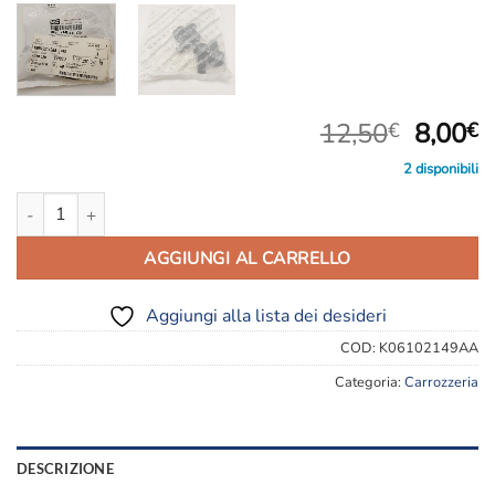
Il
Il
12,50
8,00
€
€
prezzo
p
2 disponibili
origina
a
K06102149AA VITE quantità
era:
è
12,50€
8
AGGIUNGI AL CARRELLO
Aggiungi alla lista dei desideri
COD:
K06102149AA
Categoria:
Carrozzeria
DESCRIZIONE