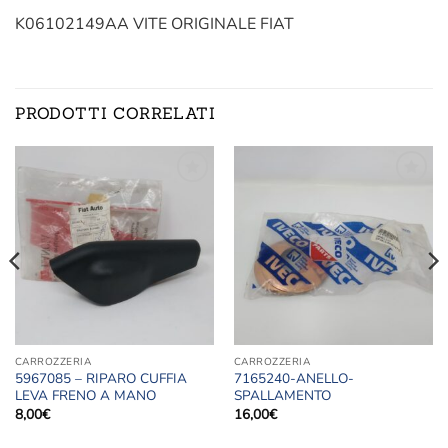
K06102149AA VITE ORIGINALE FIAT
PRODOTTI CORRELATI
Aggiungi
Aggiungi
alla lista
alla lista
dei
dei
desideri
desideri
CARROZZERIA
CARROZZERIA
5967085 – RIPARO CUFFIA
7165240-ANELLO-
LEVA FRENO A MANO
SPALLAMENTO
8,00
€
16,00
€