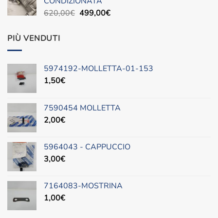
CONDIZIONATA
490,00€.
300,00€.
Il
Il
620,00
€
499,00
€
prezzo
prezzo
originale
attuale
PIÙ VENDUTI
era:
è:
620,00€.
499,00€.
5974192-MOLLETTA-01-153
1,50
€
7590454 MOLLETTA
2,00
€
5964043 - CAPPUCCIO
3,00
€
7164083-MOSTRINA
1,00
€