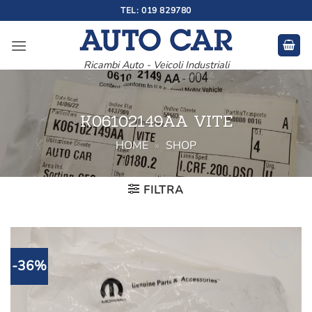
Salta
TEL: 019 829780
ai
contenuti
Ricambi Auto - Veicoli Industriali
K06102149AA VITE
HOME
»
SHOP
FILTRA
-36%
Aggiungi
alla lista
dei
desideri