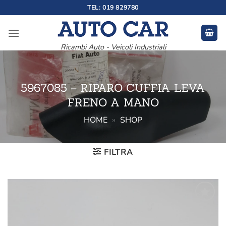
Salta
TEL: 019 829780
ai
contenuti
Ricambi Auto - Veicoli Industriali
5967085 – RIPARO CUFFIA LEVA
FRENO A MANO
HOME
»
SHOP
FILTRA
Aggiungi
alla lista