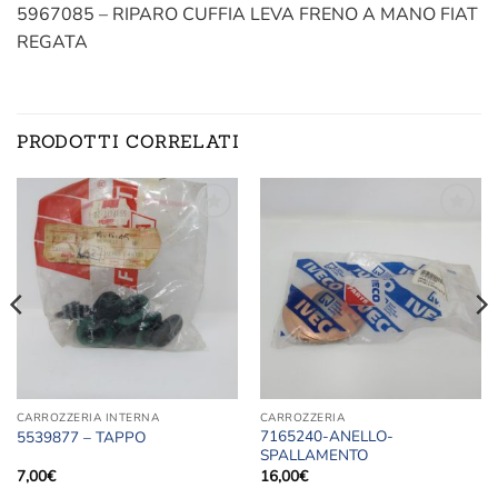
5967085 – RIPARO CUFFIA LEVA FRENO A MANO FIAT
REGATA
PRODOTTI CORRELATI
Aggiungi
Aggiungi
alla lista
alla lista
dei
dei
desideri
desideri
CARROZZERIA INTERNA
CARROZZERIA
7165240-ANELLO-
5539877 – TAPPO
SPALLAMENTO
7,00
€
16,00
€