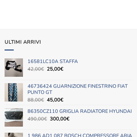
ULTIMI ARRIVI
16581LC10A STAFFA
Il
Il
42,00
€
25,00
€
prezzo
prezzo
originale
attuale
46736424 GUARNIZIONE FINESTRINO FIAT
era:
è:
PUNTO GT
42,00€.
25,00€.
Il
Il
88,00
€
45,00
€
prezzo
prezzo
86350CZ110 GRIGLIA RADIATORE HYUNDAI
originale
attuale
Il
Il
490,00
€
era:
300,00
è:
€
prezzo
prezzo
88,00€.
45,00€.
originale
attuale
1 986 AD1 087 BOSCH COMPRESSORE ARIA