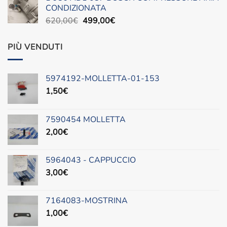
era:
è:
CONDIZIONATA
490,00€.
300,00€.
Il
Il
620,00
€
499,00
€
prezzo
prezzo
originale
attuale
PIÙ VENDUTI
era:
è:
620,00€.
499,00€.
5974192-MOLLETTA-01-153
1,50
€
7590454 MOLLETTA
2,00
€
5964043 - CAPPUCCIO
3,00
€
7164083-MOSTRINA
1,00
€