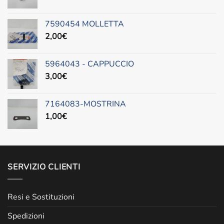
7590454 MOLLETTA
2,00
€
5964043 - CAPPUCCIO
3,00
€
7164083-MOSTRINA
1,00
€
SERVIZIO CLIENTI
Resi e Sostituzioni
Spedizioni