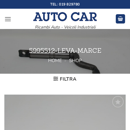
Salta
TEL: 019 829780
ai
contenuti
Ricambi Auto - Veicoli Industriali
5995512-LEVA-MARCE
HOME
»
SHOP
FILTRA
Aggiungi
alla lista
dei
desideri