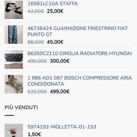
16581LC10A STAFFA
Il
Il
42,00
€
25,00
€
prezzo
prezzo
originale
attuale
46736424 GUARNIZIONE FINESTRINO FIAT
era:
è:
PUNTO GT
42,00€.
25,00€.
Il
Il
88,00
€
45,00
€
prezzo
prezzo
86350CZ110 GRIGLIA RADIATORE HYUNDAI
originale
attuale
Il
Il
490,00
€
era:
300,00
è:
€
prezzo
prezzo
88,00€.
45,00€.
originale
attuale
1 986 AD1 087 BOSCH COMPRESSORE ARIA
era:
è:
CONDIZIONATA
490,00€.
300,00€.
Il
Il
620,00
€
499,00
€
prezzo
prezzo
originale
attuale
PIÙ VENDUTI
era:
è:
620,00€.
499,00€.
5974192-MOLLETTA-01-153
1,50
€