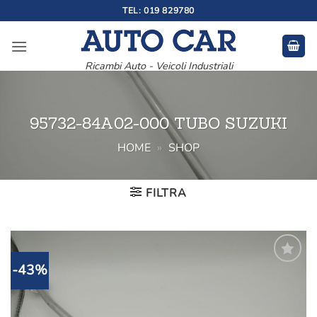
Salta
TEL: 019 829780
ai
contenuti
Ricambi Auto - Veicoli Industriali
95732-84A02-000 TUBO SUZUKI
HOME
»
SHOP
FILTRA
-43%
Aggiungi
alla lista
dei
desideri