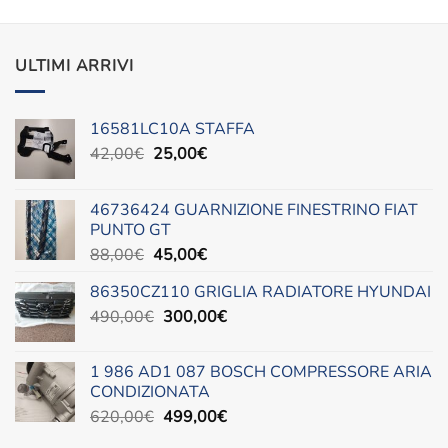
ULTIMI ARRIVI
16581LC10A STAFFA
Il
Il
42,00
€
25,00
€
prezzo
prezzo
originale
attuale
46736424 GUARNIZIONE FINESTRINO FIAT
era:
è:
PUNTO GT
42,00€.
25,00€.
Il
Il
88,00
€
45,00
€
prezzo
prezzo
86350CZ110 GRIGLIA RADIATORE HYUNDAI
originale
attuale
Il
Il
490,00
€
era:
300,00
è:
€
prezzo
prezzo
88,00€.
45,00€.
originale
attuale
1 986 AD1 087 BOSCH COMPRESSORE ARIA
era:
è:
CONDIZIONATA
490,00€.
300,00€.
Il
Il
620,00
€
499,00
€
prezzo
prezzo