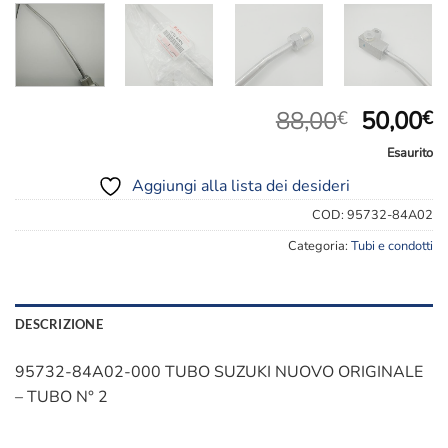
Il
Il
88,00
50,00
€
€
prezzo
p
Esaurito
original
a
Aggiungi alla lista dei desideri
era:
è
88,00€.
5
COD:
95732-84A02
Categoria:
Tubi e condotti
DESCRIZIONE
95732-84A02-000 TUBO SUZUKI NUOVO ORIGINALE
– TUBO N° 2