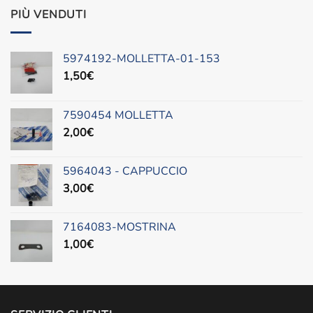
originale
attuale
PIÙ VENDUTI
era:
è:
620,00€.
499,00€.
5974192-MOLLETTA-01-153
1,50
€
7590454 MOLLETTA
2,00
€
5964043 - CAPPUCCIO
3,00
€
7164083-MOSTRINA
1,00
€