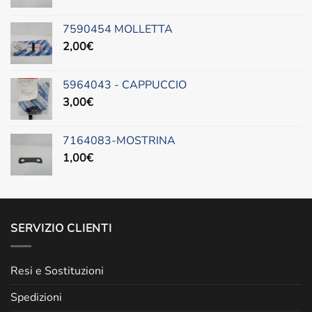
7590454 MOLLETTA
2,00
€
5964043 - CAPPUCCIO
3,00
€
7164083-MOSTRINA
1,00
€
SERVIZIO CLIENTI
Resi e Sostituzioni
Spedizioni