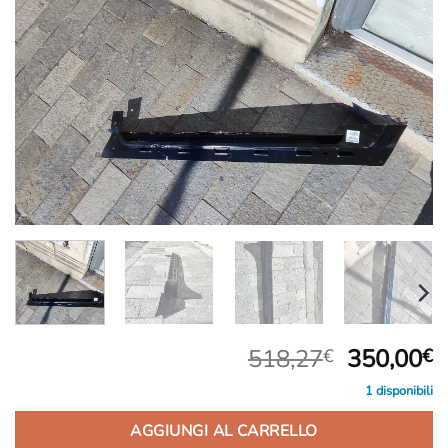
dei
desideri
Il
Il
518,27
350,00
€
€
prezzo
p
1 disponibili
originale
a
era:
è
AGGIUNGI AL CARRELLO