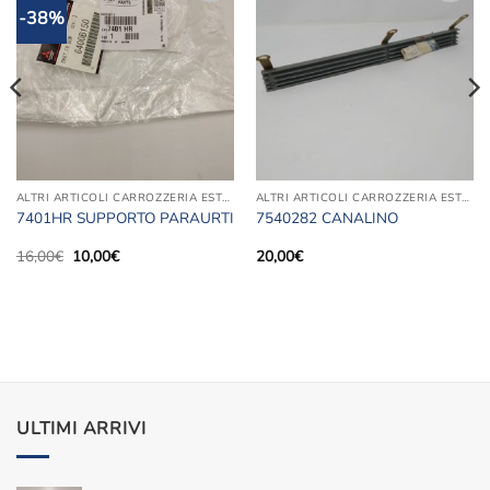
-38%
Aggiungi
Aggiungi
alla lista
alla lista
dei
dei
desideri
desideri
ALTRI ARTICOLI CARROZZERIA ESTERNA
ALTRI ARTICOLI CARROZZERIA ESTERNA
7401HR SUPPORTO PARAURTI
7540282 CANALINO
Il
Il
16,00
€
10,00
€
20,00
€
prezzo
prezzo
originale
attuale
era:
è:
16,00€.
10,00€.
ULTIMI ARRIVI