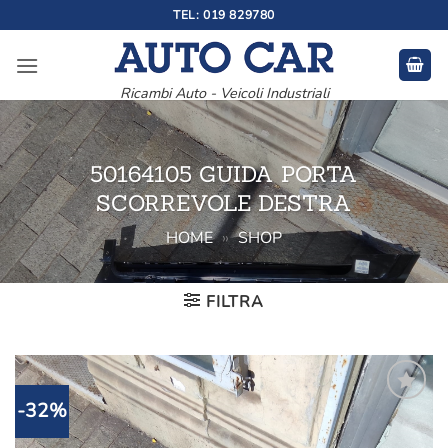
Salta
TEL: 019 829780
ai
contenuti
Ricambi Auto - Veicoli Industriali
50164105 GUIDA PORTA
SCORREVOLE DESTRA
HOME
»
SHOP
FILTRA
-32%
Aggiungi
alla lista