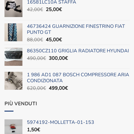
16581LC10A STAFFA
Il
Il
42,00
€
25,00
€
prezzo
prezzo
originale
attuale
46736424 GUARNIZIONE FINESTRINO FIAT
era:
è:
PUNTO GT
42,00€.
25,00€.
Il
Il
88,00
€
45,00
€
prezzo
prezzo
86350CZ110 GRIGLIA RADIATORE HYUNDAI
originale
attuale
Il
Il
490,00
€
era:
300,00
è:
€
prezzo
prezzo
88,00€.
45,00€.
originale
attuale
1 986 AD1 087 BOSCH COMPRESSORE ARIA
era:
è:
CONDIZIONATA
490,00€.
300,00€.
Il
Il
620,00
€
499,00
€
prezzo
prezzo
originale
attuale
PIÙ VENDUTI
era:
è:
620,00€.
499,00€.
5974192-MOLLETTA-01-153
1,50
€