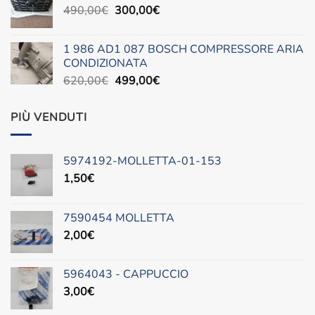
Il
Il
490,00
€
era:
300,00
è:
€
prezzo
prezzo
88,00€.
45,00€.
originale
attuale
1 986 AD1 087 BOSCH COMPRESSORE ARIA
era:
è:
CONDIZIONATA
490,00€.
300,00€.
Il
Il
620,00
€
499,00
€
prezzo
prezzo
originale
attuale
PIÙ VENDUTI
era:
è:
620,00€.
499,00€.
5974192-MOLLETTA-01-153
1,50
€
7590454 MOLLETTA
2,00
€
5964043 - CAPPUCCIO
3,00
€