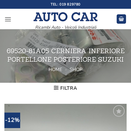
Salta
TEL: 019 829780
ai
contenuti
Ricambi Auto - Veicoli Industriali
69520-81A05 CERNIERA INFERIORE
PORTELLONE POSTERIORE SUZUKI
HOME
»
SHOP
FILTRA
-12%
Aggiungi
alla lista