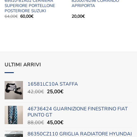
69510-81A02 CERNIERA
8200076256 COMANDO
SUPERIORE PORTELLONE
APRIPORTA
POSTERIORE SUZUKI
Il
Il
64,00
€
60,00
€
20,00
€
prezzo
prezzo
originale
attuale
era:
è:
64,00€.
60,00€.
ULTIMI ARRIVI
16581LC10A STAFFA
Il
Il
42,00
€
25,00
€
prezzo
prezzo
originale
attuale
46736424 GUARNIZIONE FINESTRINO FIAT
era:
è:
PUNTO GT
42,00€.
25,00€.
Il
Il
88,00
€
45,00
€
prezzo
prezzo
86350CZ110 GRIGLIA RADIATORE HYUNDAI
originale
attuale