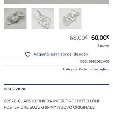
Il
Il
68,00
60,00
€
€
prezzo
p
Esaurito
original
a
Aggiungi alla lista dei desideri
era:
è
68,00€.
6
COD:
6952081A05
Categoria:
Portelloni bagagliaio
DESCRIZIONE
69520-81A05 CERNIERA INFERIORE PORTELLONE
POSTERIORE SUZUKI JIMNY NUOVO ORIGINALE