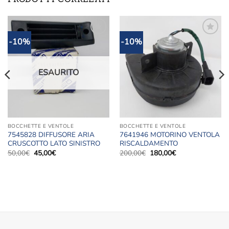
-10%
-10%
Aggiungi
Aggiungi
alla lista
alla lista
dei
dei
desideri
desideri
ESAURITO
BOCCHETTE E VENTOLE
BOCCHETTE E VENTOLE
7545828 DIFFUSORE ARIA
7641946 MOTORINO VENTOLA
CRUSCOTTO LATO SINISTRO
RISCALDAMENTO
Il
Il
Il
Il
50,00
€
45,00
€
200,00
€
180,00
€
prezzo
prezzo
prezzo
prezzo
originale
attuale
originale
attuale
era:
è:
era:
è:
50,00€.
45,00€.
200,00€.
180,00€.