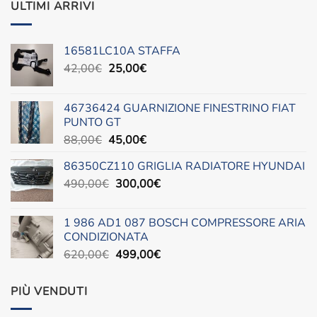
ULTIMI ARRIVI
16581LC10A STAFFA
Il
Il
42,00
€
25,00
€
prezzo
prezzo
originale
attuale
46736424 GUARNIZIONE FINESTRINO FIAT
era:
è:
PUNTO GT
42,00€.
25,00€.
Il
Il
88,00
€
45,00
€
prezzo
prezzo
86350CZ110 GRIGLIA RADIATORE HYUNDAI
originale
attuale
Il
Il
490,00
€
era:
300,00
è:
€
prezzo
prezzo
88,00€.
45,00€.
originale
attuale
1 986 AD1 087 BOSCH COMPRESSORE ARIA
era:
è:
CONDIZIONATA
490,00€.
300,00€.
Il
Il
620,00
€
499,00
€
prezzo
prezzo
originale
attuale
PIÙ VENDUTI
era:
è:
620,00€.
499,00€.