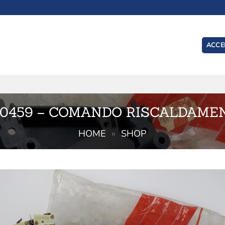
ACCED
I
30459 – COMANDO RISCALDAME
HOME
»
SHOP
Aggiu
alla l
de