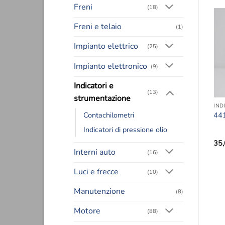
Freni
(18)
Freni e telaio
(1)
-52%
-57%
Aggiungi
Aggiungi
alla lista
alla lista
Impianto elettrico
(25)
dei
dei
desideri
desideri
Impianto elettronico
(9)
Indicatori e
(13)
strumentazione
INDICATORI E STRUMENTAZIONE
INDICATORI E STRUMENTAZIONE
Contachilometri
5960854 –
5956561 –
44
TRASMETTITORE
CONTACHILOMETRI
Indicatori di pressione olio
Il
Il
Il
Il
100,00
€
48,00
€
150,00
€
65,00
€
35
prezzo
prezzo
prezzo
prezzo
Interni auto
(16)
originale
attuale
originale
attuale
era:
è:
era:
è:
100,00€.
48,00€.
150,00€.
65,00€.
Luci e frecce
(10)
Manutenzione
(8)
Motore
(88)