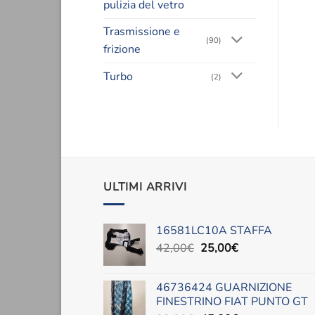
pulizia del vetro
Trasmissione e
(90)
frizione
Turbo
(2)
ULTIMI ARRIVI
16581LC10A STAFFA
Il
Il
42,00
€
25,00
€
prezzo
prezzo
originale
attuale
46736424 GUARNIZIONE
era:
è:
FINESTRINO FIAT PUNTO GT
42,00€.
25,00€.