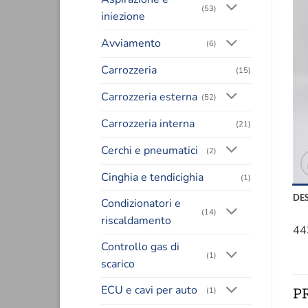
(53)
iniezione
Avviamento
(6)
Carrozzeria
(15)
Carrozzeria esterna
(52)
Carrozzeria interna
(21)
Cerchi e pneumatici
(2)
Cinghia e tendicighia
(1)
DE
Condizionatori e
(14)
riscaldamento
44
Controllo gas di
(1)
scarico
ECU e cavi per auto
P
(1)