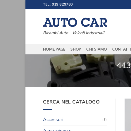
Salta
TEL: 019 829780
ai
contenuti
Ricambi Auto - Veicoli Industriali
HOME PAGE
SHOP
CHI SIAMO
CONTATT
44
CERCA NEL CATALOGO
Accessori
(5)
Aspirazione e