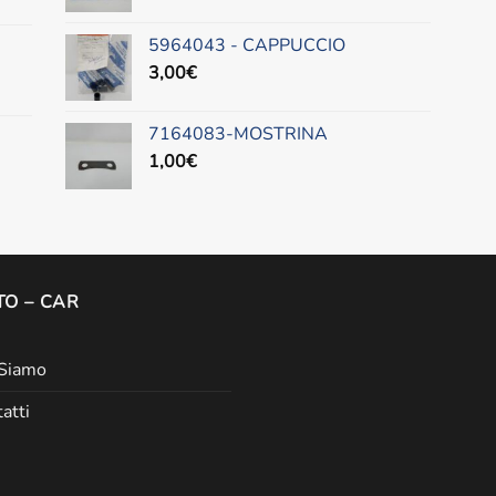
5964043 - CAPPUCCIO
3,00
€
7164083-MOSTRINA
1,00
€
O – CAR
 Siamo
atti