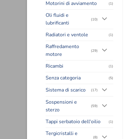
Motorini di avviamento
(1)
Oli fluidi e
(10)
lubrificanti
Radiatori e ventole
(1)
Raffredamento
(29)
motore
Ricambi
(1)
Senza categoria
(5)
Sistema di scarico
(17)
Sospensioni e
(59)
sterzo
Tappi serbatoio dell'oilio
(1)
Tergicristalli e
(8)