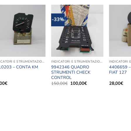
-33%
Aggiungi
Aggiungi
alla lista
alla lista
dei
dei
desideri
desideri
INDICATORI E STRUMENTAZIONE
INDICATORI E STRUMENTAZIONE
9942346 QUADRO
4406659 
10203 – CONTA KM
STRUMENTI CHECK
FIAT 127
CONTROL
Il
Il
,00
€
150,00
€
100,00
€
28,00
€
prezzo
prezzo
originale
attuale
era:
è:
150,00€.
100,00€.