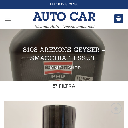
Salta
TEL: 019 829780
ai
contenuti
Ricambi Auto - Veicoli Industriali
8108 AREXONS GEYSER –
SMACCHIA TESSUTI
HOME
»
SHOP
FILTRA
Aggiungi
alla lista