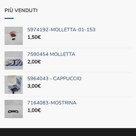
prezzo
prezzo
originale
attuale
PIÙ VENDUTI
era:
è:
620,00€.
499,00€.
5974192-MOLLETTA-01-153
1,50
€
7590454 MOLLETTA
2,00
€
5964043 - CAPPUCCIO
3,00
€
7164083-MOSTRINA
1,00
€