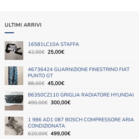
ULTIMI ARRIVI
16581LC10A STAFFA
Il
Il
42,00
€
25,00
€
prezzo
prezzo
originale
attuale
46736424 GUARNIZIONE FINESTRINO FIAT
era:
è:
PUNTO GT
42,00€.
25,00€.
Il
Il
88,00
€
45,00
€
prezzo
prezzo
86350CZ110 GRIGLIA RADIATORE HYUNDAI
originale
attuale
Il
Il
490,00
€
era:
300,00
è:
€
prezzo
prezzo
88,00€.
45,00€.
originale
attuale
1 986 AD1 087 BOSCH COMPRESSORE ARIA
era:
è:
CONDIZIONATA
490,00€.
300,00€.
Il
Il
620,00
€
499,00
€