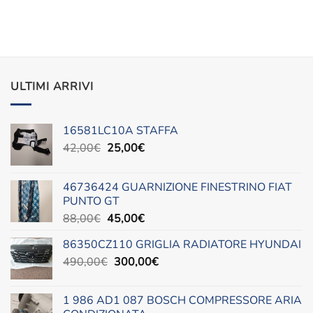
era:
è:
26,00€.
15,00€.
ULTIMI ARRIVI
16581LC10A STAFFA
Il
Il
42,00
€
25,00
€
prezzo
prezzo
originale
attuale
46736424 GUARNIZIONE FINESTRINO FIAT
era:
è:
PUNTO GT
42,00€.
25,00€.
Il
Il
88,00
€
45,00
€
prezzo
prezzo
86350CZ110 GRIGLIA RADIATORE HYUNDAI
originale
attuale
Il
Il
490,00
€
era:
300,00
è:
€
prezzo
prezzo
88,00€.
45,00€.
originale
attuale
1 986 AD1 087 BOSCH COMPRESSORE ARIA
era:
è: