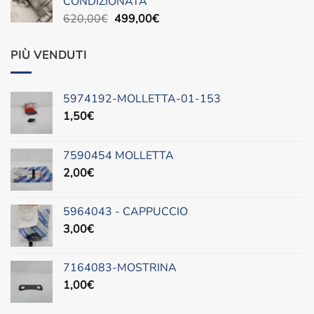
CONDIZIONATA
490,00€.
300,00€.
Il
Il
620,00
€
499,00
€
prezzo
prezzo
originale
attuale
PIÙ VENDUTI
era:
è:
620,00€.
499,00€.
5974192-MOLLETTA-01-153
1,50
€
7590454 MOLLETTA
2,00
€
5964043 - CAPPUCCIO
3,00
€
7164083-MOSTRINA
1,00
€