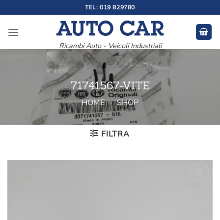
Salta
TEL: 019 829780
ai
contenuti
Ricambi Auto - Veicoli Industriali
71741567-VITE
HOME
»
SHOP
FILTRA
Aggiungi
alla lista
dei
desideri