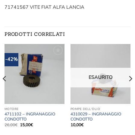
71741567 VITE FIAT ALFA LANCIA
PRODOTTI CORRELATI
-42%
Aggiungi
Aggiungi
alla lista
alla lista
dei
dei
desideri
desideri
ESAURITO
MOTORE
POMPE DELL'OLIO
4711102 – INGRANAGGIO
4310029 – INGRANAGGIO
CONDOTTO
CONDOTTO
Il
Il
26,00
€
15,00
€
10,00
€
prezzo
prezzo
originale
attuale