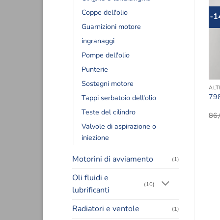
Coppe dell'olio
-25%
-
Aggiungi
Aggiungi
Guarnizioni motore
alla lista
alla lista
dei
dei
desideri
desideri
ingranaggi
Pompe dell'olio
Punterie
Sostegni motore
RE
ALTRI ARTICOLI PER IL MOTORE
ALTRI ARTICOLI PER IL MOTORE
ALT
7740364 RIPARO FIAT
7582475 STAFFA
79
Tappi serbatoio dell'olio
PANDA
Teste del cilindro
Il
Il
4,00
€
60,00
€
45,00
€
86
prezzo
prezzo
Valvole di aspirazione o
originale
attuale
era:
è:
iniezione
60,00€.
45,00€.
Motorini di avviamento
(1)
Oli fluidi e
(10)
lubrificanti
Radiatori e ventole
(1)