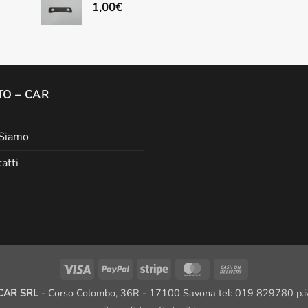
1,00
€
O – CAR
 Siamo
atti
Visa
PayPal
Stripe
MasterCard
Cash
On
CAR SRL
- Corso Colombo, 36R - 17100 Savona tel: 019 829780 p
Delivery