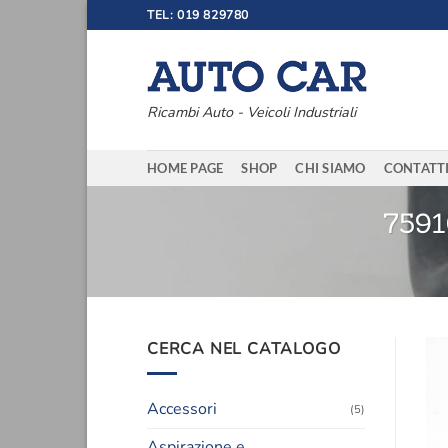
Salta
TEL: 019 829780
ai
contenuti
Ricambi Auto - Veicoli Industriali
HOME PAGE
SHOP
CHI SIAMO
CONTATT
759
CERCA NEL CATALOGO
Accessori
(5)
Aspirazione e