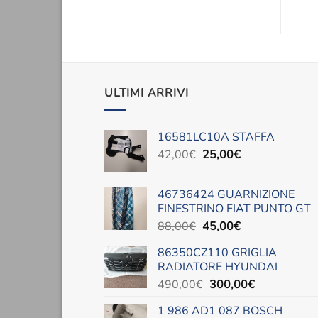
ULTIMI ARRIVI
16581LC10A STAFFA
Il
Il
42,00
€
25,00
€
prezzo
prezzo
originale
attuale
46736424 GUARNIZIONE
era:
è:
FINESTRINO FIAT PUNTO GT
42,00€.
25,00€.
Il
Il
88,00
€
45,00
€
prezzo
prezzo
86350CZ110 GRIGLIA
originale
attuale
RADIATORE HYUNDAI
era:
è:
Il
Il
490,00
€
300,00
€
88,00€.
45,00€.
prezzo
prezzo
1 986 AD1 087 BOSCH
originale
attuale