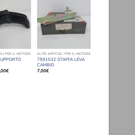
Aggiungi
Aggiungi
alla lista
alla lista
dei
dei
desideri
desideri
OLI PER IL MOTORE
ALTRI ARTICOLI PER IL MOTORE
SUPPORTO
7591032 STAFFA LEVA
CAMBIO
Il
,00
€
7,00
€
ezzo
prezzo
ginale
attuale
:
è:
,00€.
60,00€.