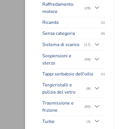
Raffredamento
(29)
motore
Ricambi
(1)
Senza categoria
(5)
Sistema di scarico
(17)
Sospensioni e
(59)
sterzo
Tappi serbatoio dell'oilio
(1)
Tergicristalli e
(8)
pulizia del vetro
Trasmissione e
(90)
frizione
Turbo
(2)