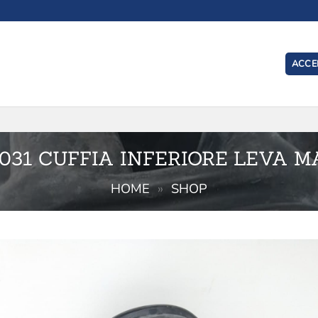
ACCED
I
1031 CUFFIA INFERIORE LEVA M
HOME
»
SHOP
Aggiu
alla l
de