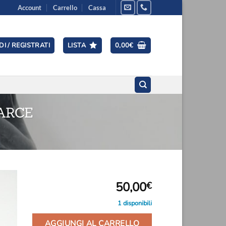
Account
Carrello
Cassa
I / REGISTRATI
LISTA
0,00
€
ARCE
50,00
€
1 disponibili
ngi
ista
i
AGGIUNGI AL CARRELLO