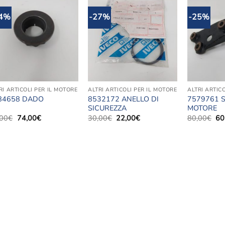
14%
-27%
-25%
Aggiungi
Aggiungi
alla lista
alla lista
dei
dei
desideri
desideri
RI ARTICOLI PER IL MOTORE
ALTRI ARTICOLI PER IL MOTORE
ALTRI ARTIC
8532172 ANELLO DI
7579761 
84658 DADO
SICUREZZA
MOTORE
Il
Il
Il
Il
Il
,00
€
74,00
€
30,00
€
22,00
€
80,00
€
60
prezzo
prezzo
prezzo
prezzo
pr
originale
attuale
originale
attuale
ori
era:
è:
era:
è:
era
86,00€.
74,00€.
30,00€.
22,00€.
80