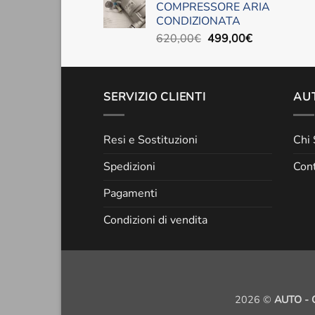
COMPRESSORE ARIA
era:
è:
CONDIZIONATA
490,00€.
300,00€.
Il
Il
620,00
€
499,00
€
prezzo
prezzo
originale
attuale
era:
è:
SERVIZIO CLIENTI
620,00€.
499,00€.
AUT
Resi e Sostituzioni
Chi
Spedizioni
Cont
Pagamenti
Condizioni di vendita
2026 ©
AUTO - 