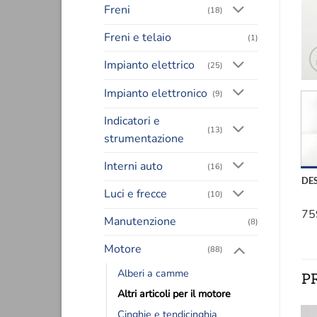
Freni
(18)
Freni e telaio
(1)
Impianto elettrico
(25)
Impianto elettronico
(9)
Indicatori e
(13)
strumentazione
Interni auto
(16)
DE
Luci e frecce
(10)
75
Manutenzione
(8)
Motore
(88)
Alberi a camme
P
Altri articoli per il motore
Cinghie e tendicinghia