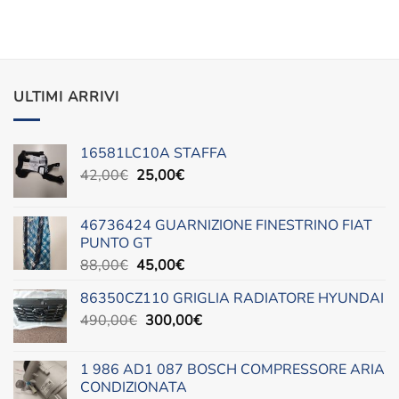
8,00€.
6,00€.
ULTIMI ARRIVI
16581LC10A STAFFA
Il
Il
42,00
€
25,00
€
prezzo
prezzo
originale
attuale
46736424 GUARNIZIONE FINESTRINO FIAT
era:
è:
PUNTO GT
42,00€.
25,00€.
Il
Il
88,00
€
45,00
€
prezzo
prezzo
86350CZ110 GRIGLIA RADIATORE HYUNDAI
originale
attuale
Il
Il
490,00
€
era:
300,00
è:
€
prezzo
prezzo
88,00€.
45,00€.
originale
attuale
1 986 AD1 087 BOSCH COMPRESSORE ARIA
era:
è:
CONDIZIONATA
490,00€.
300,00€.