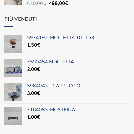
Il
Il
620,00
€
499,00
€
prezzo
prezzo
originale
attuale
PIÙ VENDUTI
era:
è:
620,00€.
499,00€.
5974192-MOLLETTA-01-153
1,50
€
7590454 MOLLETTA
2,00
€
5964043 - CAPPUCCIO
3,00
€
7164083-MOSTRINA
1,00
€