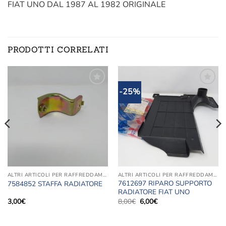
FIAT UNO DAL 1987 AL 1982 ORIGINALE
PRODOTTI CORRELATI
-25%
Aggiungi
Aggiungi
alla lista
alla lista
dei
dei
desideri
desideri
ALTRI ARTICOLI PER RAFFREDDAMENTO MOTORE
ALTRI ARTICOLI PER RAFFREDDAMENTO MOTORE
7612697 RIPARO SUPPORTO
7584852 STAFFA RADIATORE
RADIATORE FIAT UNO
Il
Il
3,00
€
8,00
€
6,00
€
prezzo
prezzo
originale
attuale
era:
è: