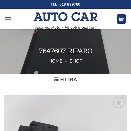
Salta
TEL: 019 829780
ai
contenuti
Ricambi Auto - Veicoli Industriali
7647607 RIPARO
HOME
»
SHOP
FILTRA
Aggiungi
alla lista
dei
desideri