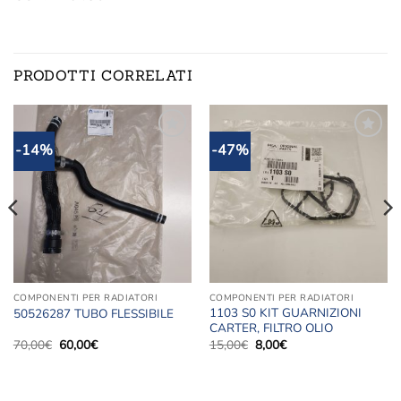
PRODOTTI CORRELATI
-14%
-47%
Aggiungi
Aggiungi
alla lista
alla lista
dei
dei
desideri
desideri
COMPONENTI PER RADIATORI
COMPONENTI PER RADIATORI
1103 S0 KIT GUARNIZIONI
50526287 TUBO FLESSIBILE
CARTER, FILTRO OLIO
Il
Il
Il
Il
70,00
€
60,00
€
15,00
€
8,00
€
prezzo
prezzo
prezzo
prezzo
originale
attuale
originale
attuale
era:
è:
era:
è:
70,00€.
60,00€.
15,00€.
8,00€.