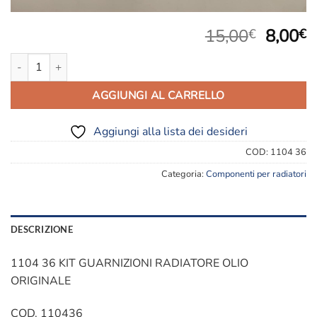
Il
Il
15,00
8,00
€
€
prezzo
p
1104 36 KIT GUARNIZIONI RADIATORE OLIO quantità
origina
a
era:
è
AGGIUNGI AL CARRELLO
15,00€
8
Aggiungi alla lista dei desideri
COD:
1104 36
Categoria:
Componenti per radiatori
DESCRIZIONE
1104 36 KIT GUARNIZIONI RADIATORE OLIO
ORIGINALE
COD. 110436