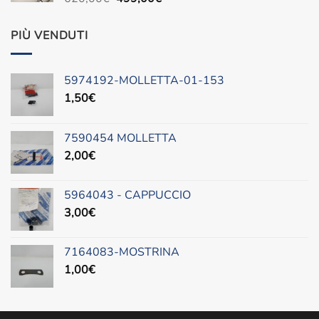
prezzo
prezzo
originale
attuale
PIÙ VENDUTI
era:
è:
620,00€.
499,00€.
5974192-MOLLETTA-01-153
1,50
€
7590454 MOLLETTA
2,00
€
5964043 - CAPPUCCIO
3,00
€
7164083-MOSTRINA
1,00
€