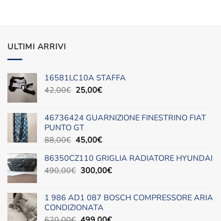
ULTIMI ARRIVI
16581LC10A STAFFA
Il
Il
42,00
€
25,00
€
prezzo
prezzo
originale
attuale
46736424 GUARNIZIONE FINESTRINO FIAT
era:
è:
PUNTO GT
42,00€.
25,00€.
Il
Il
88,00
€
45,00
€
prezzo
prezzo
86350CZ110 GRIGLIA RADIATORE HYUNDAI
originale
attuale
Il
Il
490,00
€
era:
300,00
è:
€
prezzo
prezzo
88,00€.
45,00€.
originale
attuale
1 986 AD1 087 BOSCH COMPRESSORE ARIA
era:
è:
CONDIZIONATA
490,00€.
300,00€.
Il
Il
620,00
€
499,00
€