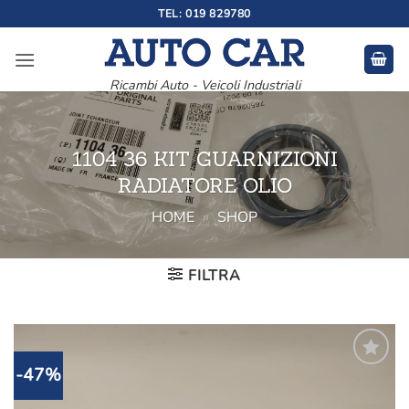
Salta
TEL: 019 829780
ai
contenuti
Ricambi Auto - Veicoli Industriali
1104 36 KIT GUARNIZIONI
RADIATORE OLIO
HOME
»
SHOP
FILTRA
-47%
Aggiungi
alla lista