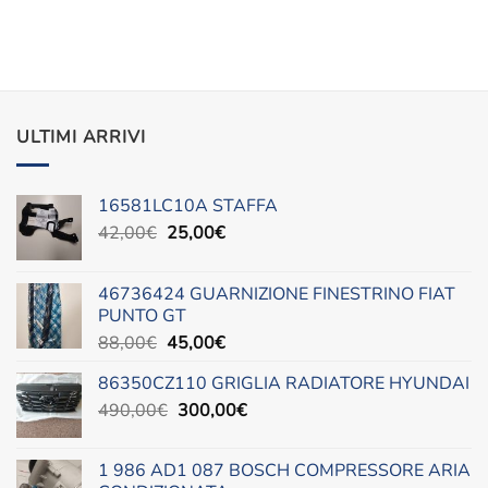
era:
è:
20,00€.
15,00€.
ULTIMI ARRIVI
16581LC10A STAFFA
Il
Il
42,00
€
25,00
€
prezzo
prezzo
originale
attuale
46736424 GUARNIZIONE FINESTRINO FIAT
era:
è:
PUNTO GT
42,00€.
25,00€.
Il
Il
88,00
€
45,00
€
prezzo
prezzo
86350CZ110 GRIGLIA RADIATORE HYUNDAI
originale
attuale
Il
Il
490,00
€
era:
300,00
è:
€
prezzo
prezzo
88,00€.
45,00€.
originale
attuale
1 986 AD1 087 BOSCH COMPRESSORE ARIA
era:
è: