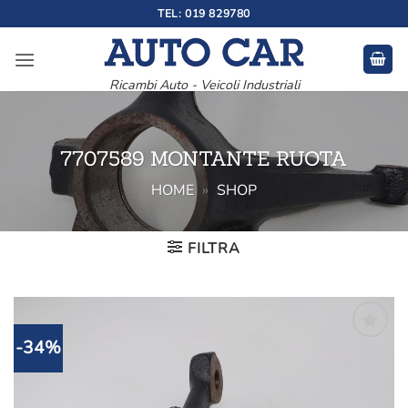
Salta
TEL: 019 829780
ai
contenuti
Ricambi Auto - Veicoli Industriali
7707589 MONTANTE RUOTA
HOME
»
SHOP
FILTRA
-34%
Aggiungi
alla lista
dei
desideri