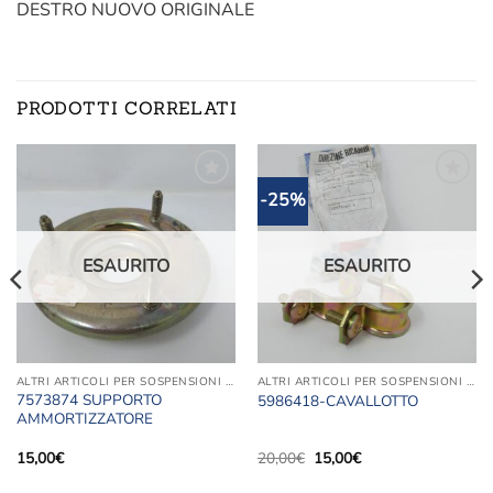
DESTRO NUOVO ORIGINALE
PRODOTTI CORRELATI
-25%
Aggiungi
Aggiungi
alla lista
alla lista
dei
dei
desideri
desideri
ESAURITO
ESAURITO
ALTRI ARTICOLI PER SOSPENSIONI E STERZO
ALTRI ARTICOLI PER SOSPENSIONI E STERZO
7573874 SUPPORTO
5986418-CAVALLOTTO
AMMORTIZZATORE
Il
Il
15,00
€
20,00
€
15,00
€
prezzo
prezzo
originale
attuale