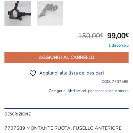
Il
Il
150,00
99,00
€
€
prezzo
p
1 disponibili
original
a
era:
è
AGGIUNGI AL CARRELLO
150,00€
9
Aggiungi alla lista dei desideri
COD:
7707589
Categoria:
Altri articoli per sospensioni e sterzo
DESCRIZIONE
7707589 MONTANTE RUOTA, FUSELLO ANTERIORE