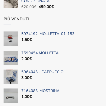
CONDIZIONATA
490,00€.
300,00€.
Il
Il
620,00
€
499,00
€
prezzo
prezzo
originale
attuale
PIÙ VENDUTI
era:
è:
620,00€.
499,00€.
5974192-MOLLETTA-01-153
1,50
€
7590454 MOLLETTA
2,00
€
5964043 - CAPPUCCIO
3,00
€
7164083-MOSTRINA
1,00
€