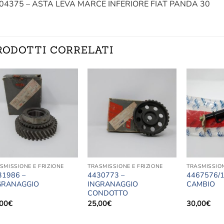
04375 – ASTA LEVA MARCE INFERIORE FIAT PANDA 30
RODOTTI CORRELATI
Aggiungi
Aggiungi
alla lista
alla lista
dei
dei
desideri
desideri
SMISSIONE E FRIZIONE
TRASMISSIONE E FRIZIONE
TRASMISSION
31986 –
4430773 –
4467576/1
GRANAGGIO
INGRANAGGIO
CAMBIO
CONDOTTO
,00
€
25,00
€
30,00
€