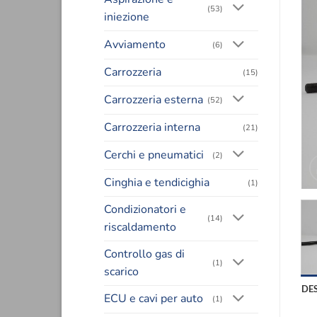
(53)
iniezione
Avviamento
(6)
Carrozzeria
(15)
Carrozzeria esterna
(52)
Carrozzeria interna
(21)
Cerchi e pneumatici
(2)
Cinghia e tendicighia
(1)
Condizionatori e
(14)
riscaldamento
Controllo gas di
(1)
scarico
DE
ECU e cavi per auto
(1)