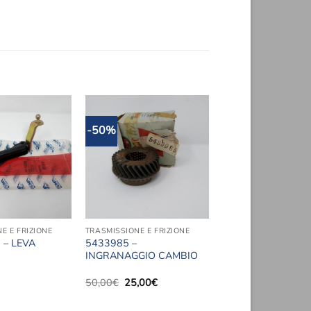
-50%
Aggiungi
Aggiungi
alla lista
alla lista
dei
dei
desideri
desideri
E E FRIZIONE
TRASMISSIONE E FRIZIONE
 – LEVA
5433985 –
INGRANAGGIO CAMBIO
Il
Il
50,00
€
25,00
€
prezzo
prezzo
originale
attuale
era:
è: