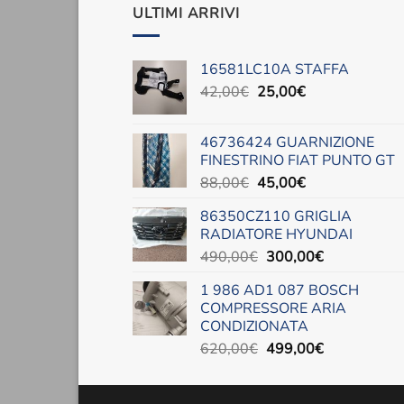
ULTIMI ARRIVI
16581LC10A STAFFA
Il
Il
42,00
€
25,00
€
prezzo
prezzo
originale
attuale
46736424 GUARNIZIONE
era:
è:
FINESTRINO FIAT PUNTO GT
42,00€.
25,00€.
Il
Il
88,00
€
45,00
€
prezzo
prezzo
86350CZ110 GRIGLIA
originale
attuale
RADIATORE HYUNDAI
era:
è:
Il
Il
490,00
€
300,00
€
88,00€.
45,00€.
prezzo
prezzo
1 986 AD1 087 BOSCH
originale
attuale
COMPRESSORE ARIA
era:
è:
CONDIZIONATA
490,00€.
300,00€.
Il
Il
620,00
€
499,00
€
prezzo
prezzo
originale
attuale