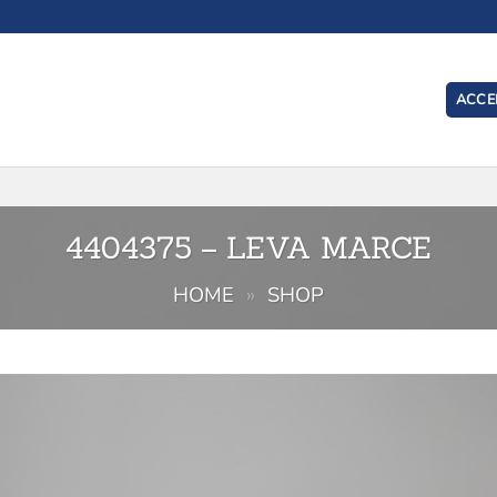
ACCED
I
4404375 – LEVA MARCE
HOME
»
SHOP
Aggiu
alla l
de