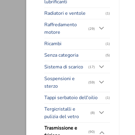
lubrificanti
156,00€.
100,00€.
Radiatori e ventole
(1)
Raffredamento
(29)
motore
Ricambi
(1)
Senza categoria
(5)
Sistema di scarico
(17)
Sospensioni e
(59)
sterzo
Tappi serbatoio dell'oilio
(1)
Tergicristalli e
(8)
pulizia del vetro
Trasmissione e
(90)