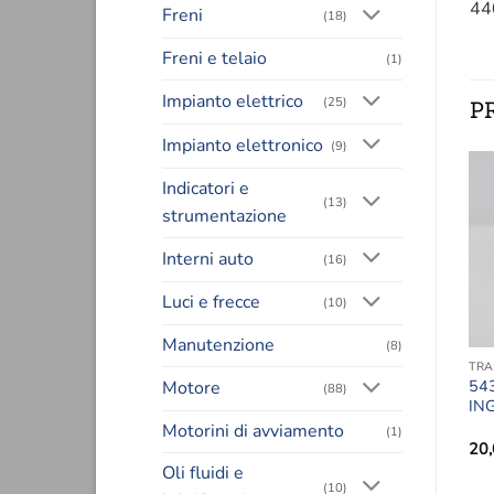
44
Freni
(18)
Freni e telaio
(1)
Impianto elettrico
(25)
P
Impianto elettronico
(9)
Indicatori e
(13)
-36%
Aggiungi
Aggiungi
strumentazione
alla lista
alla lista
dei
dei
Interni auto
desideri
desideri
(16)
Luci e frecce
(10)
Manutenzione
(8)
TRASMISSIONE E FRIZIONE
SCATOLE DEL CAMBIO
TRA
4430822 – ALBERO
5411565 –
54
Motore
(88)
PRIMARIO
SINCRONIZZATORE
IN
Motorini di avviamento
(1)
Il
Il
25,00
€
156,00
€
100,00
€
20
prezzo
prezzo
Oli fluidi e
originale
attuale
(10)
era:
è: