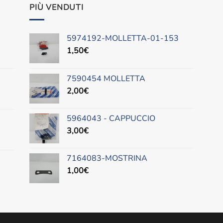
PIÙ VENDUTI
5974192-MOLLETTA-01-153
1,50
€
7590454 MOLLETTA
2,00
€
5964043 - CAPPUCCIO
3,00
€
7164083-MOSTRINA
1,00
€