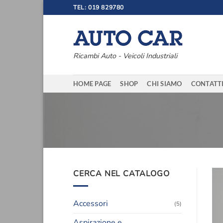
Salta
TEL: 019 829780
ai
contenuti
Ricambi Auto - Veicoli Industriali
HOME PAGE
SHOP
CHI SIAMO
CONTATT
CERCA NEL CATALOGO
Accessori
(5)
Aspirazione e