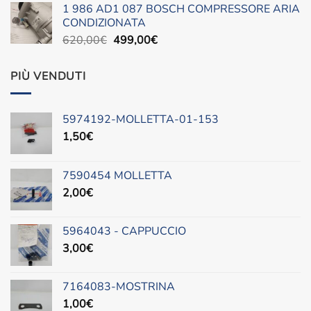
1 986 AD1 087 BOSCH COMPRESSORE ARIA
era:
è:
CONDIZIONATA
490,00€.
300,00€.
Il
Il
620,00
€
499,00
€
prezzo
prezzo
originale
attuale
PIÙ VENDUTI
era:
è:
620,00€.
499,00€.
5974192-MOLLETTA-01-153
1,50
€
7590454 MOLLETTA
2,00
€
5964043 - CAPPUCCIO
3,00
€
7164083-MOSTRINA
1,00
€