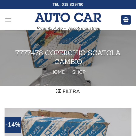
Salta
TEL: 019 829780
ai
contenuti
Ricambi Auto - Veicoli Industriali
7777478 COPERCHIO SCATOLA
CAMBIO
HOME
»
SHOP
FILTRA
-14%
Aggiungi
alla lista