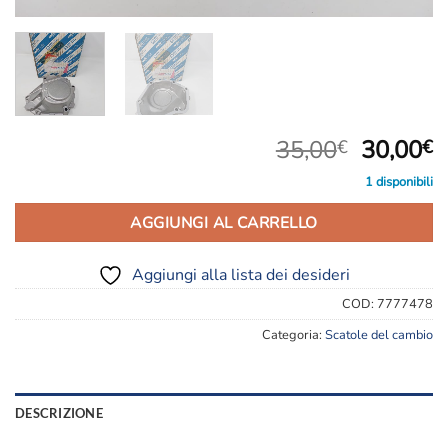
Il
Il
35,00
30,00
€
€
prezzo
p
1 disponibili
original
a
era:
è
AGGIUNGI AL CARRELLO
35,00€.
3
Aggiungi alla lista dei desideri
COD:
7777478
Categoria:
Scatole del cambio
DESCRIZIONE