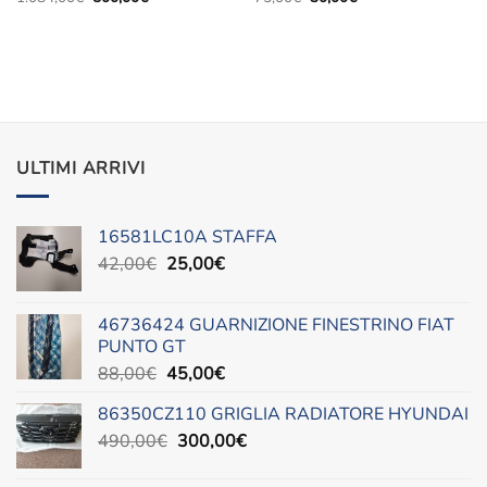
prezzo
prezzo
prezzo
prezzo
originale
attuale
originale
attuale
era:
è:
era:
è:
1.084,00€.
500,00€.
75,00€.
30,00€.
ULTIMI ARRIVI
16581LC10A STAFFA
Il
Il
42,00
€
25,00
€
prezzo
prezzo
originale
attuale
46736424 GUARNIZIONE FINESTRINO FIAT
era:
è:
PUNTO GT
42,00€.
25,00€.
Il
Il
88,00
€
45,00
€
prezzo
prezzo
86350CZ110 GRIGLIA RADIATORE HYUNDAI
originale
attuale
Il
Il
490,00
€
era:
300,00
è:
€
prezzo
prezzo
88,00€.
45,00€.
originale
attuale