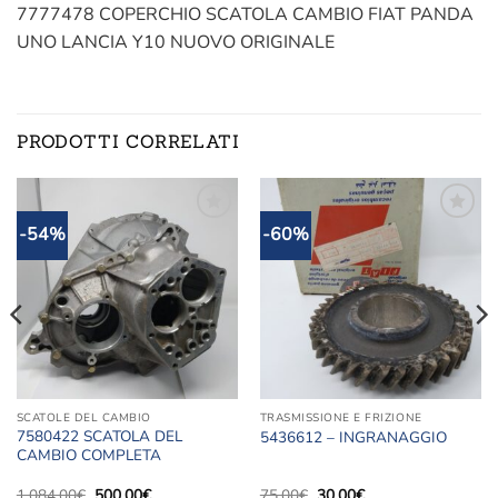
7777478 COPERCHIO SCATOLA CAMBIO FIAT PANDA
UNO LANCIA Y10 NUOVO ORIGINALE
PRODOTTI CORRELATI
-54%
-60%
Aggiungi
Aggiungi
alla lista
alla lista
dei
dei
desideri
desideri
SCATOLE DEL CAMBIO
TRASMISSIONE E FRIZIONE
7580422 SCATOLA DEL
5436612 – INGRANAGGIO
CAMBIO COMPLETA
Il
Il
Il
Il
1.084,00
€
500,00
€
75,00
€
30,00
€