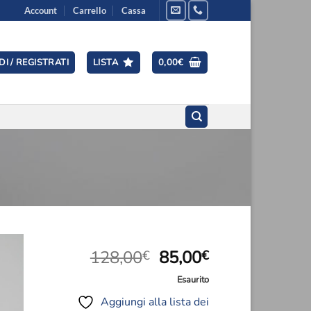
Account
Carrello
Cassa
I / REGISTRATI
LISTA
0,00
€
Il
Il
128,00
85,00
€
€
prezzo
prezzo
Esaurito
ngi
originale
attuale
ista
Aggiungi alla lista dei
era:
è:
i