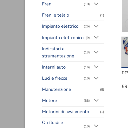
Freni
(18)
Freni e telaio
(1)
Impianto elettrico
(25)
Impianto elettronico
(9)
Indicatori e
(13)
strumentazione
Interni auto
(16)
DE
Luci e frecce
(10)
59
Manutenzione
(8)
Motore
(88)
Motorini di avviamento
(1)
Oli fluidi e
(10)