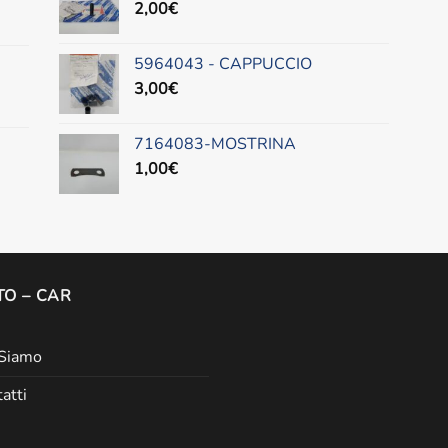
2,00
€
5964043 - CAPPUCCIO
3,00
€
7164083-MOSTRINA
1,00
€
O – CAR
 Siamo
atti