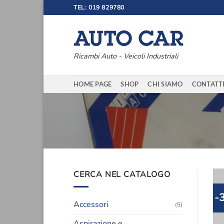
Salta
TEL: 019 829780
ai
contenuti
Ricambi Auto - Veicoli Industriali
HOME PAGE
SHOP
CHI SIAMO
CONTATT
CERCA NEL CATALOGO
-
Accessori
(5)
Aspirazione e