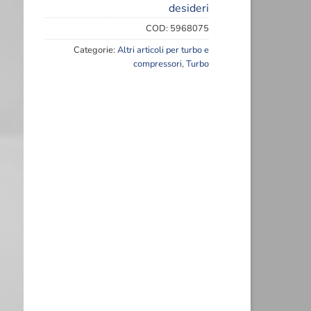
eri
desideri
128,00€.
85,00€.
COD:
5968075
Categorie:
Altri articoli per turbo e
compressori
,
Turbo