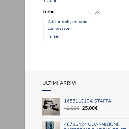
frizione
Turbo
(2)
Altri articoli per turbo e
compressori
Turbine
ULTIMI ARRIVI
16581LC10A STAFFA
Il
Il
42,00
€
25,00
€
prezzo
prezzo
originale
attuale
46736424 GUARNIZIONE
era:
è: