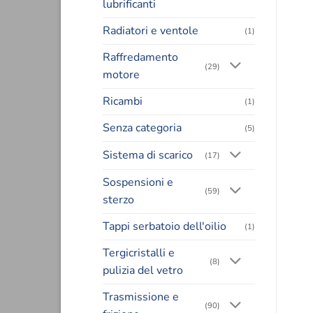
lubrificanti
Radiatori e ventole
(1)
Raffredamento
(29)
motore
Ricambi
(1)
Senza categoria
(5)
Sistema di scarico
(17)
Sospensioni e
(59)
sterzo
Tappi serbatoio dell'oilio
(1)
Tergicristalli e
(8)
pulizia del vetro
Trasmissione e
(90)