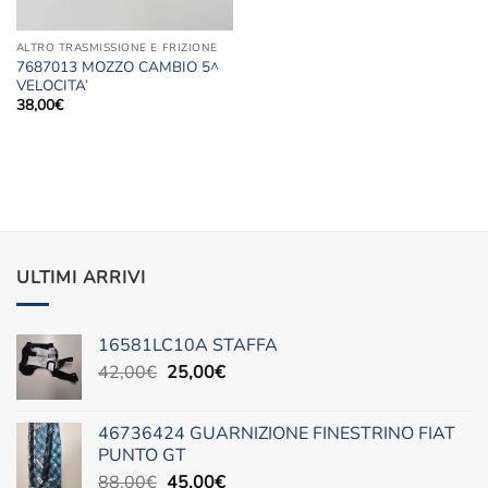
ALTRO TRASMISSIONE E FRIZIONE
7687013 MOZZO CAMBIO 5^
VELOCITA’
38,00
€
ULTIMI ARRIVI
16581LC10A STAFFA
Il
Il
42,00
€
25,00
€
prezzo
prezzo
originale
attuale
46736424 GUARNIZIONE FINESTRINO FIAT
era:
è:
PUNTO GT
42,00€.
25,00€.
Il
Il
88,00
€
45,00
€