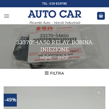
Salta
TEL: 019 829780
ai
contenuti
Ricambi Auto - Veicoli Industriali
3337054A50 RELAY BOBINA
INIEZIONE
HOME
»
SHOP
FILTRA
-49%
Aggiungi
alla lista