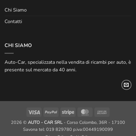
Chi Siamo
Contatti
CHI SIAMO
Auto-Car, specializzata nella vendita di ricambi per auto, è
presente sul mercato da 40 anni.
Visa
PayPal
Stripe
MasterCard
Cash
On
2026 ©
AUTO - CAR SRL
- Corso Colombo, 36R - 17100
Delivery
Savona tel: 019 829780 p.iva:00449190099