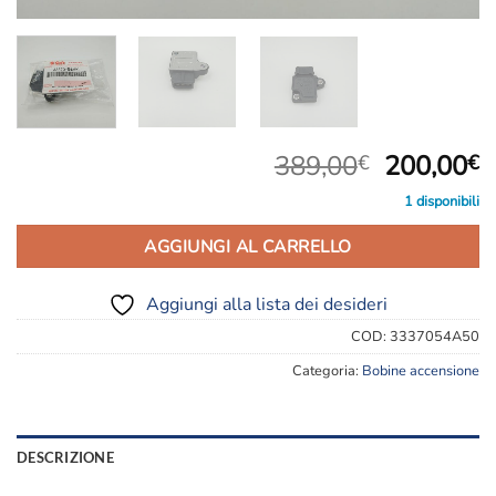
Il
Il
389,00
200,00
€
€
prezzo
p
1 disponibili
originale
a
era:
è
AGGIUNGI AL CARRELLO
389,00€.
2
Aggiungi alla lista dei desideri
COD:
3337054A50
Categoria:
Bobine accensione
DESCRIZIONE