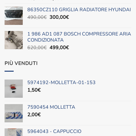
prezzo
prezzo
86350CZ110 GRIGLIA RADIATORE HYUNDAI
originale
attuale
Il
Il
490,00
€
era:
300,00
è:
€
prezzo
prezzo
88,00€.
45,00€.
originale
attuale
1 986 AD1 087 BOSCH COMPRESSORE ARIA
era:
è:
CONDIZIONATA
490,00€.
300,00€.
Il
Il
620,00
€
499,00
€
prezzo
prezzo
originale
attuale
PIÙ VENDUTI
era:
è:
620,00€.
499,00€.
5974192-MOLLETTA-01-153
1,50
€
7590454 MOLLETTA
2,00
€
5964043 - CAPPUCCIO