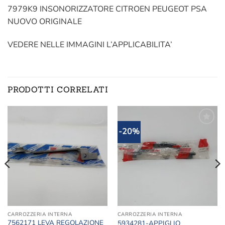
7979K9 INSONORIZZATORE CITROEN PEUGEOT PSA
NUOVO ORIGINALE
VEDERE NELLE IMMAGINI L’APPLICABILITA’
PRODOTTI CORRELATI
-20%
Aggiungi
Aggiungi
alla lista
alla lista
dei
dei
desideri
desideri
CARROZZERIA INTERNA
CARROZZERIA INTERNA
7562171 LEVA REGOLAZIONE
5934281-APPIGLIO