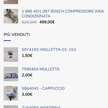
prezzo
prezzo
88,00€.
45,00€.
originale
attuale
1 986 AD1 087 BOSCH COMPRESSORE ARIA
era:
è:
CONDIZIONATA
490,00€.
300,00€.
Il
Il
620,00
€
499,00
€
prezzo
prezzo
originale
attuale
PIÙ VENDUTI
era:
è:
620,00€.
499,00€.
5974192-MOLLETTA-01-153
1,50
€
7590454 MOLLETTA
2,00
€
5964043 - CAPPUCCIO
3,00
€
7164083-MOSTRINA