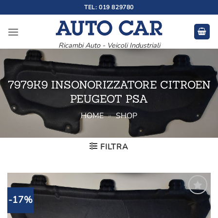
Salta
TEL: 019 829780
ai
contenuti
Ricambi Auto - Veicoli Industriali
7979K9 INSONORIZZATORE CITROEN
PEUGEOT PSA
HOME
»
SHOP
FILTRA
-17%
Aggiungi
alla lista