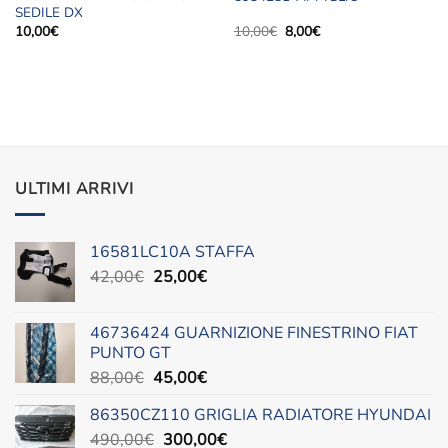
SEDILE DX
Il
Il
10,00
€
10,00
€
8,00
€
prezzo
prezzo
originale
attuale
era:
è:
10,00€.
8,00€.
ULTIMI ARRIVI
16581LC10A STAFFA
Il
Il
42,00
€
25,00
€
prezzo
prezzo
originale
attuale
46736424 GUARNIZIONE FINESTRINO FIAT
era:
è:
PUNTO GT
42,00€.
25,00€.
Il
Il
88,00
€
45,00
€
prezzo
prezzo
86350CZ110 GRIGLIA RADIATORE HYUNDAI
originale
attuale
Il
Il
490,00
€
era:
300,00
è:
€