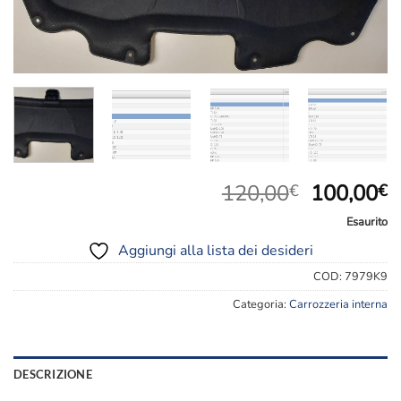
dei
desideri
Il
Il
120,00
100,00
€
€
prezzo
p
Esaurito
originale
a
Aggiungi alla lista dei desideri
era:
è
120,00€.
1
COD:
7979K9
Categoria:
Carrozzeria interna
DESCRIZIONE