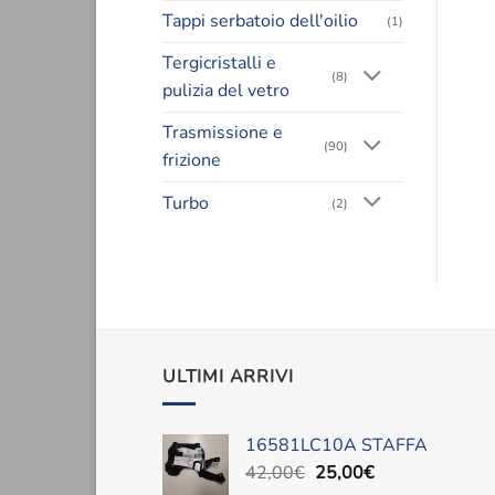
Tappi serbatoio dell'oilio
(1)
Tergicristalli e
(8)
pulizia del vetro
Trasmissione e
(90)
frizione
Turbo
(2)
ULTIMI ARRIVI
16581LC10A STAFFA
Il
Il
42,00
€
25,00
€