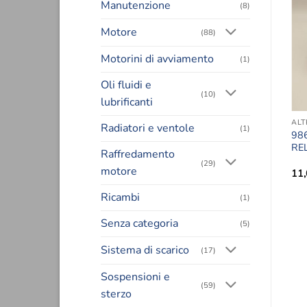
Manutenzione
(8)
Motore
(88)
Motorini di avviamento
(1)
Oli fluidi e
(10)
lubrificanti
Radiatori e ventole
(1)
98
RE
Raffredamento
(29)
motore
11
Ricambi
(1)
Senza categoria
(5)
Sistema di scarico
(17)
Sospensioni e
(59)
sterzo