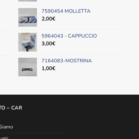
7590454 MOLLETTA
2,00
€
5964043 - CAPPUCCIO
3,00
€
7164083-MOSTRINA
1,00
€
O – CAR
 Siamo
atti