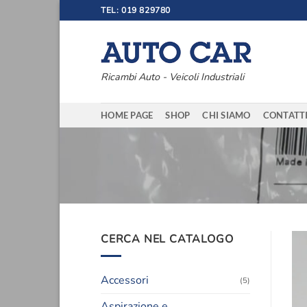
Salta
TEL: 019 829780
ai
contenuti
Ricambi Auto - Veicoli Industriali
HOME PAGE
SHOP
CHI SIAMO
CONTATT
CERCA NEL CATALOGO
Accessori
(5)
Aspirazione e