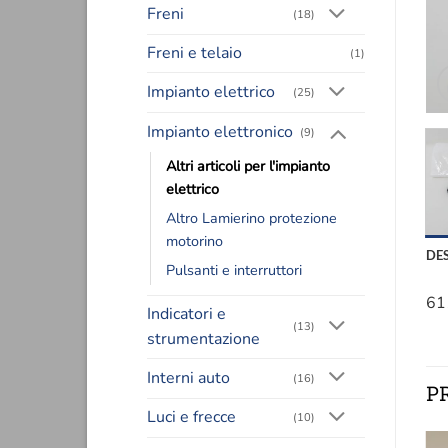
Freni
(18)
Freni e telaio
(1)
Impianto elettrico
(25)
Impianto elettronico
(9)
Altri articoli per l'impianto
elettrico
Altro Lamierino protezione
motorino
DE
Pulsanti e interruttori
61
Indicatori e
(13)
strumentazione
Interni auto
(16)
P
Luci e frecce
(10)