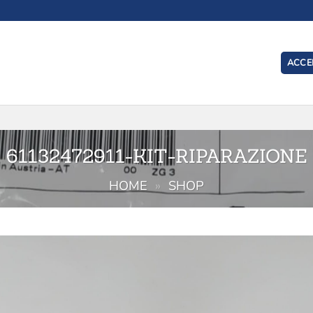
ACCED
I
61132472911-KIT-RIPARAZIONE
HOME
»
SHOP
Aggiu
alla l
de