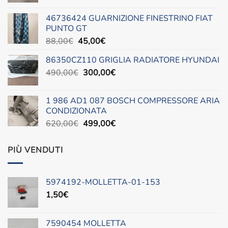
prezzo
prezzo
originale
attuale
46736424 GUARNIZIONE FINESTRINO FIAT
era:
è:
PUNTO GT
42,00€.
25,00€.
Il
Il
88,00
€
45,00
€
prezzo
prezzo
86350CZ110 GRIGLIA RADIATORE HYUNDAI
originale
attuale
Il
Il
490,00
€
era:
300,00
è:
€
prezzo
prezzo
88,00€.
45,00€.
originale
attuale
1 986 AD1 087 BOSCH COMPRESSORE ARIA
era:
è:
CONDIZIONATA
490,00€.
300,00€.
Il
Il
620,00
€
499,00
€
prezzo
prezzo
originale
attuale
PIÙ VENDUTI
era:
è:
620,00€.
499,00€.
5974192-MOLLETTA-01-153
1,50
€
7590454 MOLLETTA