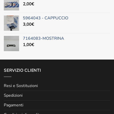
2,00
€
5964043 - CAPPUCCIO
3,00
€
7164083-MOSTRINA
1,00
€
SERVIZIO CLIENTI
Resi e Sostituzioni
Spedizioni
Pagamenti