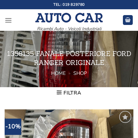
Salta
TEL: 019 829780
ai
contenuti
Ricambi Auto - Veicoli Industriali
1358135 FANALE POSTERIORE FORD
RANGER ORIGINALE
HOME
»
SHOP
FILTRA
-10%
Aggiungi
alla lista