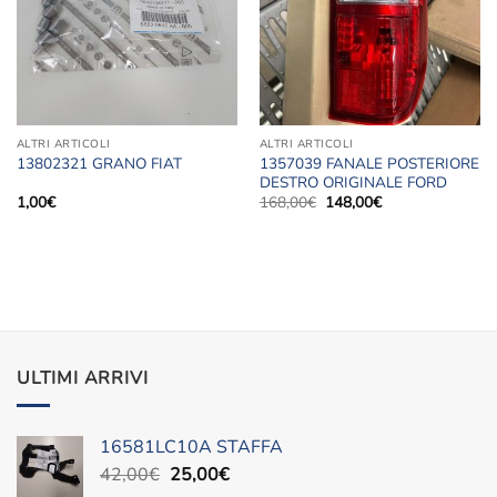
desideri
desideri
ALTRI ARTICOLI
ALTRI ARTICOLI
1357039 FANALE POSTERIORE
13802321 GRANO FIAT
DESTRO ORIGINALE FORD
Il
Il
1,00
€
168,00
€
148,00
€
prezzo
prezzo
originale
attuale
era:
è:
168,00€.
148,00€.
ULTIMI ARRIVI
16581LC10A STAFFA
Il
Il
42,00
€
25,00
€