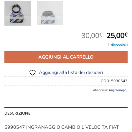
Il
Il
30,00
25,00
€
€
prezzo
p
1 disponibili
original
a
era:
è
AGGIUNGI AL CARRELLO
30,00€.
2
Aggiungi alla lista dei desideri
COD:
5990547
Categoria:
ingranaggi
DESCRIZIONE
5990547 INGRANAGGIO CAMBIO 1 VELOCITA FIAT