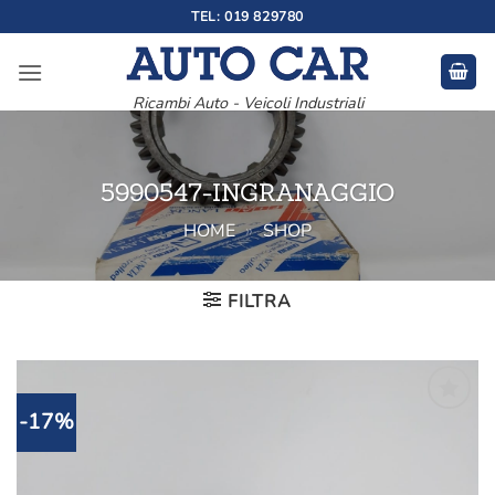
Salta
TEL: 019 829780
ai
contenuti
Ricambi Auto - Veicoli Industriali
5990547-INGRANAGGIO
HOME
»
SHOP
FILTRA
-17%
Aggiungi
alla lista
dei
desideri