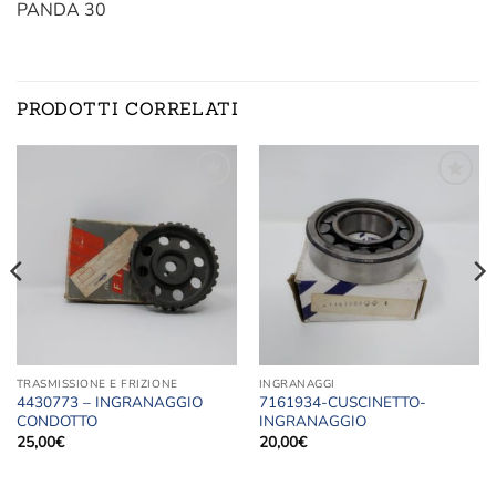
PANDA 30
PRODOTTI CORRELATI
Aggiungi
Aggiungi
alla lista
alla lista
dei
dei
desideri
desideri
TRASMISSIONE E FRIZIONE
INGRANAGGI
4430773 – INGRANAGGIO
7161934-CUSCINETTO-
CONDOTTO
INGRANAGGIO
25,00
€
20,00
€