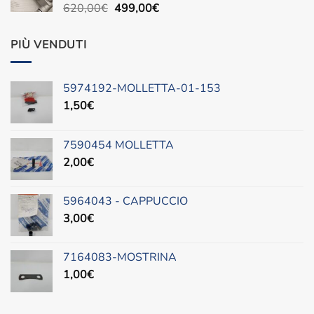
Il
Il
620,00
€
499,00
€
prezzo
prezzo
originale
attuale
PIÙ VENDUTI
era:
è:
620,00€.
499,00€.
5974192-MOLLETTA-01-153
1,50
€
7590454 MOLLETTA
2,00
€
5964043 - CAPPUCCIO
3,00
€
7164083-MOSTRINA
1,00
€