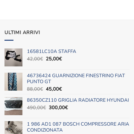
ULTIMI ARRIVI
16581LC10A STAFFA
Il
Il
42,00
€
25,00
€
prezzo
prezzo
originale
attuale
46736424 GUARNIZIONE FINESTRINO FIAT
era:
è:
PUNTO GT
42,00€.
25,00€.
Il
Il
88,00
€
45,00
€
prezzo
prezzo
86350CZ110 GRIGLIA RADIATORE HYUNDAI
originale
attuale
Il
Il
490,00
€
era:
300,00
è:
€
prezzo
prezzo
88,00€.
45,00€.
originale
attuale
1 986 AD1 087 BOSCH COMPRESSORE ARIA
era:
è:
CONDIZIONATA
490,00€.
300,00€.