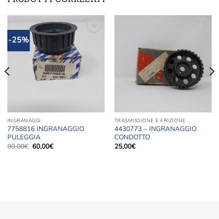
-25%
Aggiungi
Aggiungi
alla lista
alla lista
dei
dei
desideri
desideri
INGRANAGGI
TRASMISSIONE E FRIZIONE
7758816 INGRANAGGIO
4430773 – INGRANAGGIO
PULEGGIA
CONDOTTO
Il
Il
80,00
€
60,00
€
25,00
€
prezzo
prezzo
originale
attuale
era:
è:
80,00€.
60,00€.