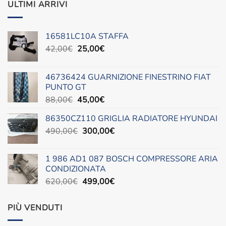
ULTIMI ARRIVI
16581LC10A STAFFA
Il
Il
42,00
€
25,00
€
prezzo
prezzo
originale
attuale
46736424 GUARNIZIONE FINESTRINO FIAT
era:
è:
PUNTO GT
42,00€.
25,00€.
Il
Il
88,00
€
45,00
€
prezzo
prezzo
86350CZ110 GRIGLIA RADIATORE HYUNDAI
originale
attuale
Il
Il
490,00
€
era:
300,00
è:
€
prezzo
prezzo
88,00€.
45,00€.
originale
attuale
1 986 AD1 087 BOSCH COMPRESSORE ARIA
era:
è:
CONDIZIONATA
490,00€.
300,00€.
Il
Il
620,00
€
499,00
€
prezzo
prezzo
originale
attuale
PIÙ VENDUTI
era:
è:
620,00€.
499,00€.