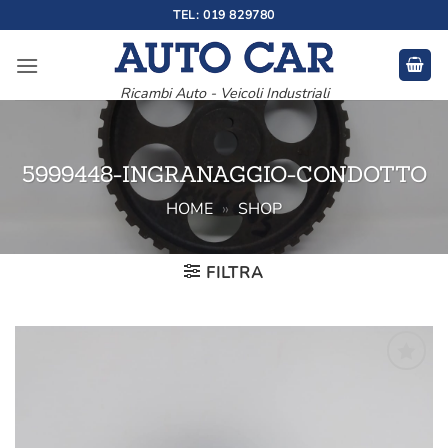
Salta
TEL: 019 829780
ai
contenuti
Ricambi Auto - Veicoli Industriali
5999448-INGRANAGGIO-CONDOTTO
HOME
»
SHOP
FILTRA
Aggiungi
alla lista
dei
desideri