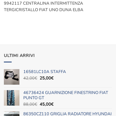
9942117 CENTRALINA INTERMITTENZA
TERGICRISTALLO FIAT UNO DUNA ELBA
ULTIMI ARRIVI
16581LC10A STAFFA
Il
Il
42,00
€
25,00
€
prezzo
prezzo
originale
attuale
46736424 GUARNIZIONE FINESTRINO FIAT
era:
è:
PUNTO GT
42,00€.
25,00€.
Il
Il
88,00
€
45,00
€
prezzo
prezzo
86350CZ110 GRIGLIA RADIATORE HYUNDAI
originale
attuale