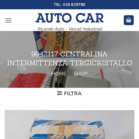
Salta
TEL: 019 829780
ai
contenuti
Ricambi Auto - Veicoli Industriali
9942117 CENTRALINA
INTERMITTENZA TERGICRISTALLO
HOME
»
SHOP
FILTRA
Aggiungi
alla lista