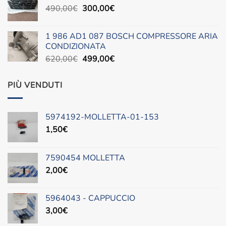
Il
Il
490,00
€
era:
300,00
è:
€
prezzo
prezzo
88,00€.
45,00€.
originale
attuale
1 986 AD1 087 BOSCH COMPRESSORE ARIA
era:
è:
CONDIZIONATA
490,00€.
300,00€.
Il
Il
620,00
€
499,00
€
prezzo
prezzo
originale
attuale
PIÙ VENDUTI
era:
è:
620,00€.
499,00€.
5974192-MOLLETTA-01-153
1,50
€
7590454 MOLLETTA
2,00
€
5964043 - CAPPUCCIO
3,00
€