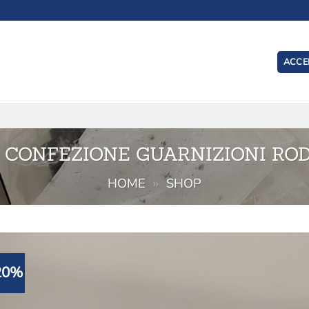
ACCED
I
 CONFEZIONE GUARNIZIONI RO
HOME
»
SHOP
20%
Aggiu
alla l
de