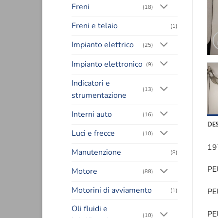
Freni
(18)
Freni e telaio
(1)
Impianto elettrico
(25)
Impianto elettronico
(9)
Indicatori e
(13)
strumentazione
Interni auto
(16)
DE
Luci e frecce
(10)
19
Manutenzione
(8)
PE
Motore
(88)
Motorini di avviamento
PE
(1)
Oli fluidi e
PE
(10)