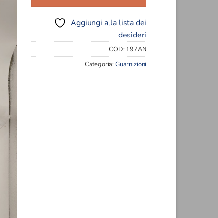
eri
88,00€.
70,00€.
Aggiungi alla lista dei
desideri
COD:
197AN
Categoria:
Guarnizioni