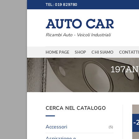
Salta
TEL: 019 829780
ai
contenuti
Ricambi Auto - Veicoli Industriali
HOME PAGE
SHOP
CHI SIAMO
CONTATT
197AN
CERCA NEL CATALOGO
-
Accessori
(5)
Aspirazione e