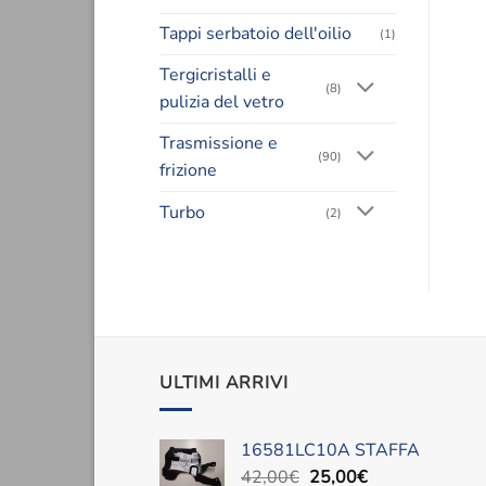
Tappi serbatoio dell'oilio
(1)
Tergicristalli e
(8)
pulizia del vetro
Trasmissione e
(90)
frizione
Turbo
(2)
ULTIMI ARRIVI
16581LC10A STAFFA
Il
Il
42,00
€
25,00
€