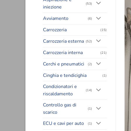
(53)
iniezione
Avviamento
(6)
Carrozzeria
(15)
Carrozzeria esterna
(52)
Carrozzeria interna
(21)
Cerchi e pneumatici
(2)
Cinghia e tendicighia
(1)
Condizionatori e
(14)
riscaldamento
Controllo gas di
(1)
scarico
ECU e cavi per auto
(1)