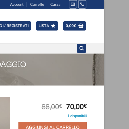
Account
Carrello
Cassa
I / REGISTRATI
LISTA
0,00
€
DAGGIO
Il
Il
88,00
70,00
€
€
prezzo
prezzo
1 disponibili
ngi
originale
attuale
ista
era:
è:
i
AGGIUNGI AL CARRELLO