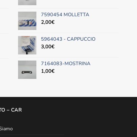
7590454 MOLLETTA
2,00
€
5964043 - CAPPUCCIO
3,00
€
7164083-MOSTRINA
1,00
€
O – CAR
 Siamo