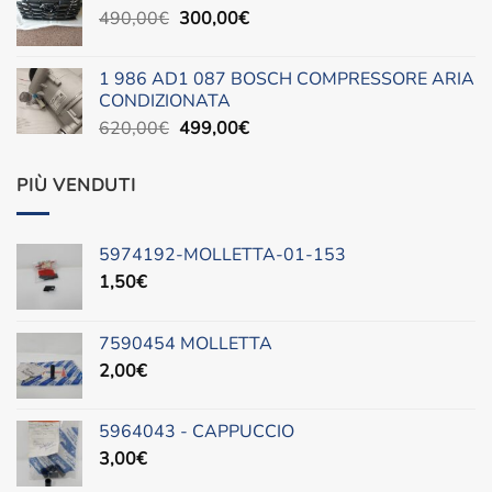
Il
Il
490,00
€
era:
300,00
è:
€
prezzo
prezzo
88,00€.
45,00€.
originale
attuale
1 986 AD1 087 BOSCH COMPRESSORE ARIA
era:
è:
CONDIZIONATA
490,00€.
300,00€.
Il
Il
620,00
€
499,00
€
prezzo
prezzo
originale
attuale
PIÙ VENDUTI
era:
è:
620,00€.
499,00€.
5974192-MOLLETTA-01-153
1,50
€
7590454 MOLLETTA
2,00
€
5964043 - CAPPUCCIO
3,00
€