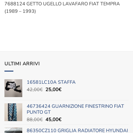
7688124 GETTO UGELLO LAVAFARO FIAT TEMPRA
(1989 – 1993)
ULTIMI ARRIVI
16581LC10A STAFFA
Il
Il
42,00
€
25,00
€
prezzo
prezzo
originale
attuale
46736424 GUARNIZIONE FINESTRINO FIAT
era:
è:
PUNTO GT
42,00€.
25,00€.
Il
Il
88,00
€
45,00
€
prezzo
prezzo
86350CZ110 GRIGLIA RADIATORE HYUNDAI
originale
attuale